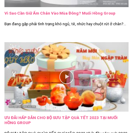
Vì Sao Cần Giữ Ấm Chân Vào Mùa Đông? Muối Hồng Group
Bạn đang gặp phải tình trạng khó ngủ, tê, nhức hay chuột rút ở chân?...
ƯU ĐÃI HẤP DẪN CHO BỘ SƯU TẬP QUÀ TẾT 2023 TẠI MUỐI
HỒNG GROUP