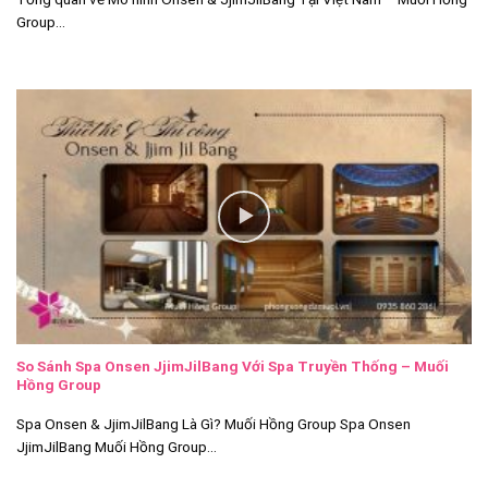
Group...
So Sánh Spa Onsen JjimJilBang Với Spa Truyền Thống – Muối
Hồng Group
Spa Onsen & JjimJilBang Là Gì? Muối Hồng Group Spa Onsen
JjimJilBang Muối Hồng Group...