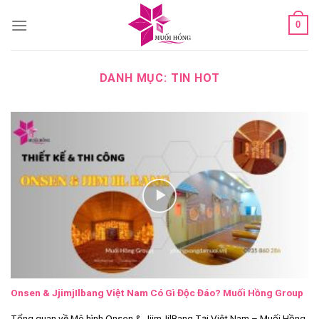
Skip
0
to
content
DANH MỤC:
TIN HOT
Onsen & JjimjIlbang Việt Nam Có Gì Độc Đáo? Muối Hồng Group
Tổng quan về Mô hình Onsen & JjimJilBang Tại Việt Nam – Muối Hồng