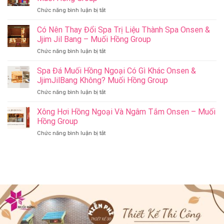
Làm
ở
Chức năng bình luận bị tắt
Ý
Cham
Nghĩa
Riverside
Có Nên Thay Đổi Spa Trị Liệu Thành Spa Onsen &
Cho
Onsen
Sức
Jjim Jil Bang – Muối Hồng Group
&
Khỏe
ở
Chức năng bình luận bị tắt
Jjim
–
Có
Jil
Onsen
Nên
Spa Đá Muối Hồng Ngoại Có Gì Khác Onsen &
Bang
&
Thay
Đà
JjimJilBang Không? Muối Hồng Group
Jjim
Đổi
Nẵng
Jil
ở
Chức năng bình luận bị tắt
Spa
Muối
Bang
Spa
Trị
Hồng
–
Đá
Xông Hơi Hồng Ngoại Và Ngâm Tắm Onsen – Muối
Liệu
Group
Muối
Muối
Thành
Hồng Group
Hồng
Hồng
Spa
Group
ở
Chức năng bình luận bị tắt
Ngoại
Onsen
Xông
Có
&
Hơi
Gì
Jjim
Hồng
Khác
Jil
Ngoại
Onsen
Bang
Và
&
–
Ngâm
JjimJilBang
Muối
Tắm
Không?
Hồng
Onsen
Muối
Group
–
Hồng
Muối
Group