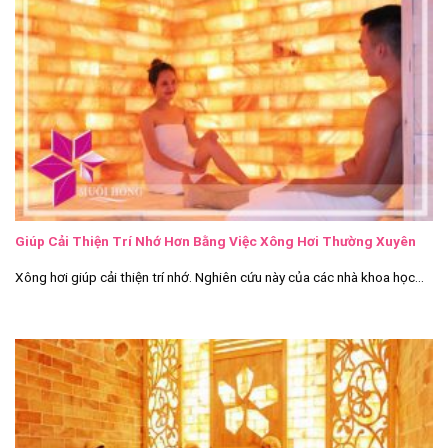
Giúp Cải Thiện Trí Nhớ Hơn Bằng Việc Xông Hơi Thường Xuyên
Xông hơi giúp cải thiện trí nhớ. Nghiên cứu này của các nhà khoa học...