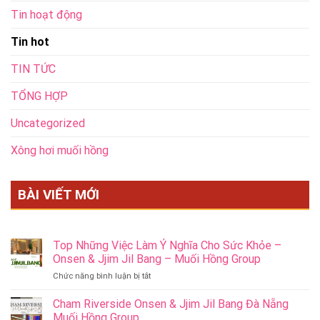
Tin hoạt động
Tin hot
TIN TỨC
TỔNG HỢP
Uncategorized
Xông hơi muối hồng
BÀI VIẾT MỚI
Top Những Việc Làm Ý Nghĩa Cho Sức Khỏe –
Onsen & Jjim Jil Bang – Muối Hồng Group
ở
Chức năng bình luận bị tắt
Top
Những
Cham Riverside Onsen & Jjim Jil Bang Đà Nẵng
Việc
Muối Hồng Group