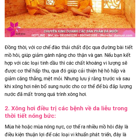
Đồng thời, với cơ chế đào thải chất độc qua đường bài tiết
mồ hôi, giúp giảm gánh nặng cho thận và gan. Nếu bạn kết
hợp với các loại tinh dầu thì các chất khoáng vi lượng sẽ
được cơ thể hấp thu, qua đó giúp cải thiện hệ hô hấp và
giảm căng thẳng, mệt mỏi. Nhưng lưu ý rằng trước và sau
khi xông hơi nên bổ sung nước cho cơ thể để bù đắp lượng
nước đã mất trong quá trình xông hơi.
2. Xông hơi điều trị các bệnh về da liễu trong
thời tiết nóng bức:
Mùa hè hoặc mùa nóng nực, cơ thể ra nhiều mồ hôi đây là
điều kiện thuận lợi để các loại vi khuẩn phát triển, đây là