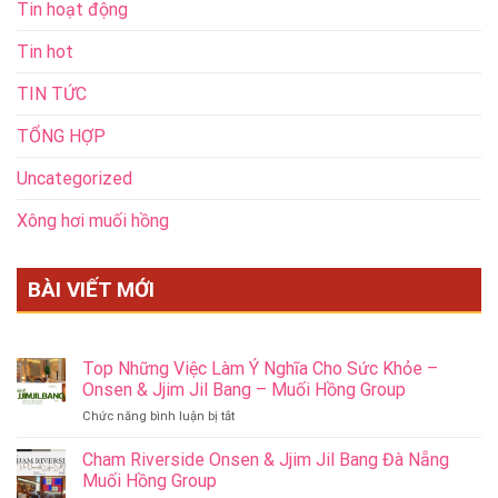
Tin hoạt động
Tin hot
TIN TỨC
TỔNG HỢP
Uncategorized
Xông hơi muối hồng
BÀI VIẾT MỚI
Top Những Việc Làm Ý Nghĩa Cho Sức Khỏe –
Onsen & Jjim Jil Bang – Muối Hồng Group
ở
Chức năng bình luận bị tắt
Top
Những
Cham Riverside Onsen & Jjim Jil Bang Đà Nẵng
Việc
Muối Hồng Group
Làm