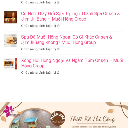
ở
Chức năng bình luận bị tắt
Ý
Cham
Nghĩa
Riverside
Có Nên Thay Đổi Spa Trị Liệu Thành Spa Onsen &
Cho
Onsen
Sức
Jjim Jil Bang – Muối Hồng Group
&
Khỏe
ở
Chức năng bình luận bị tắt
Jjim
–
Có
Jil
Onsen
Nên
Spa Đá Muối Hồng Ngoại Có Gì Khác Onsen &
Bang
&
Thay
Đà
JjimJilBang Không? Muối Hồng Group
Jjim
Đổi
Nẵng
Jil
ở
Chức năng bình luận bị tắt
Spa
Muối
Bang
Spa
Trị
Hồng
–
Đá
Xông Hơi Hồng Ngoại Và Ngâm Tắm Onsen – Muối
Liệu
Group
Muối
Muối
Thành
Hồng Group
Hồng
Hồng
Spa
Group
ở
Chức năng bình luận bị tắt
Ngoại
Onsen
Xông
Có
&
Hơi
Gì
Jjim
Hồng
Khác
Jil
Ngoại
Onsen
Bang
Và
&
–
Ngâm
JjimJilBang
Muối
Tắm
Không?
Hồng
Onsen
Muối
Group
–
Hồng
Muối
Group
Hồng