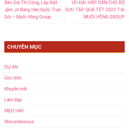
Báo Giá Thi Công, Lắp Đặt
ƯU ĐÃI HẤP DẪN CHO BỘ
Jjim Jil Bang Hàn Quốc Trọn
SƯU TẬP QUÀ TẾT 2023 TẠI
Gói – Muối Hồng Group
MUỐI HỒNG GROUP
CHUYÊN MỤC
DỰ ÁN
Góc nhìn
Khuyến mãi
Làm đẹp
MẸO HAY
Miscellaneous