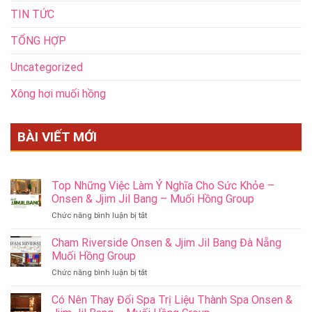
TIN TỨC
TỔNG HỢP
Uncategorized
Xông hơi muối hồng
BÀI VIẾT MỚI
Top Những Việc Làm Ý Nghĩa Cho Sức Khỏe –
Onsen & Jjim Jil Bang – Muối Hồng Group
ở
Chức năng bình luận bị tắt
Top
Những
Cham Riverside Onsen & Jjim Jil Bang Đà Nẵng
Việc
Muối Hồng Group
Làm
ở
Chức năng bình luận bị tắt
Ý
Cham
Nghĩa
Riverside
Có Nên Thay Đổi Spa Trị Liệu Thành Spa Onsen &
Cho
Onsen
Sức