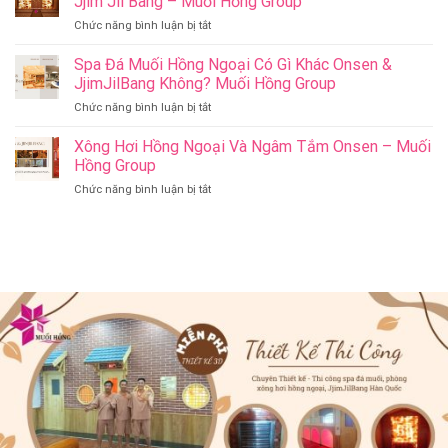
Jjim Jil Bang – Muối Hồng Group
&
Khỏe
ở
Chức năng bình luận bị tắt
Jjim
–
Có
Jil
Onsen
Nên
Spa Đá Muối Hồng Ngoại Có Gì Khác Onsen &
Bang
&
Thay
Đà
JjimJilBang Không? Muối Hồng Group
Jjim
Đổi
Nẵng
Jil
ở
Chức năng bình luận bị tắt
Spa
Muối
Bang
Spa
Trị
Hồng
–
Đá
Xông Hơi Hồng Ngoại Và Ngâm Tắm Onsen – Muối
Liệu
Group
Muối
Muối
Thành
Hồng Group
Hồng
Hồng
Spa
Group
ở
Chức năng bình luận bị tắt
Ngoại
Onsen
Xông
Có
&
Hơi
Gì
Jjim
Hồng
Khác
Jil
Ngoại
Onsen
Bang
Và
&
–
Ngâm
JjimJilBang
Muối
Tắm
Không?
Hồng
Onsen
Muối
Group
–
Hồng
Muối
Group
Hồng
Group