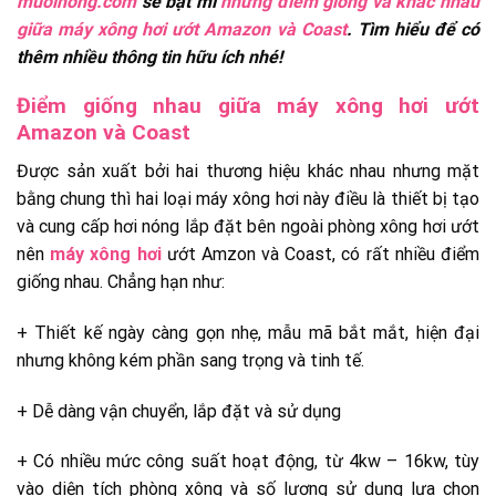
muoihong.com
sẽ bật mí
những điểm giống và khác nhau
giữa máy xông hơi ướt Amazon và Coast
. Tìm hiểu để có
thêm nhiều thông tin hữu ích nhé!
Điểm giống nhau giữa máy xông hơi ướt
Amazon và Coast
Được sản xuất bởi hai thương hiệu khác nhau nhưng mặt
bằng chung thì hai loại máy xông hơi này điều là thiết bị tạo
và cung cấp hơi nóng lắp đặt bên ngoài phòng xông hơi ướt
nên
máy xông hơi
ướt Amzon và Coast, có rất nhiều điểm
giống nhau. Chẳng hạn như:
+ Thiết kế ngày càng gọn nhẹ, mẫu mã bắt mắt, hiện đại
nhưng không kém phần sang trọng và tinh tế.
+ Dễ dàng vận chuyển, lắp đặt và sử dụng
+ Có nhiều mức công suất hoạt động, từ 4kw – 16kw, tùy
vào diện tích phòng xông và số lượng sử dụng lựa chọn