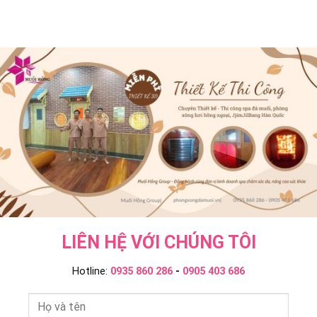
Gì
Jjim
Hồng
Khác
Jil
Ngoại
Onsen
Bang
Và
&
–
Ngâm
JjimJilBang
Muối
Tắm
Không?
Hồng
Onsen
Muối
Group
–
Hồng
Muối
Group
Hồng
Group
LIÊN HỆ VỚI CHÚNG TÔI
Hotline:
0935 860 286
-
0905 403 686