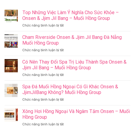
Top Những Việc Làm Ý Nghĩa Cho Sức Khỏe –
Onsen & Jjim Jil Bang – Muối Hồng Group
ở
Chức năng bình luận bị tắt
Top
Những
Cham Riverside Onsen & Jjim Jil Bang Đà Nẵng
Việc
Muối Hồng Group
Làm
ở
Chức năng bình luận bị tắt
Ý
Cham
Nghĩa
Riverside
Có Nên Thay Đổi Spa Trị Liệu Thành Spa Onsen &
Cho
Onsen
Sức
Jjim Jil Bang – Muối Hồng Group
&
Khỏe
ở
Chức năng bình luận bị tắt
Jjim
–
Có
Jil
Onsen
Nên
Spa Đá Muối Hồng Ngoại Có Gì Khác Onsen &
Bang
&
Thay
Đà
JjimJilBang Không? Muối Hồng Group
Jjim
Đổi
Nẵng
Jil
ở
Chức năng bình luận bị tắt
Spa
Muối
Bang
Spa
Trị
Hồng
–
Đá
Xông Hơi Hồng Ngoại Và Ngâm Tắm Onsen – Muối
Liệu
Group
Muối
Muối
Thành
Hồng Group
Hồng
Hồng
Spa
Group
ở
Chức năng bình luận bị tắt
Ngoại
Onsen
Xông
Có
&
Hơi