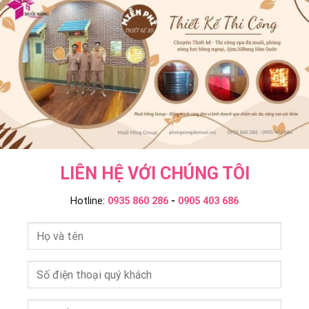
Onsen
Muối
Group
–
Hồng
Muối
Group
Hồng
Group
LIÊN HỆ VỚI CHÚNG TÔI
Hotline:
0935 860 286
-
0905 403 686