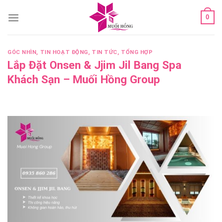
Skip
0
to
content
GÓC NHÌN
,
TIN HOẠT ĐỘNG
,
TIN TỨC
,
TỔNG HỢP
Lắp Đặt Onsen & Jjim Jil Bang Spa
Khách Sạn – Muối Hồng Group