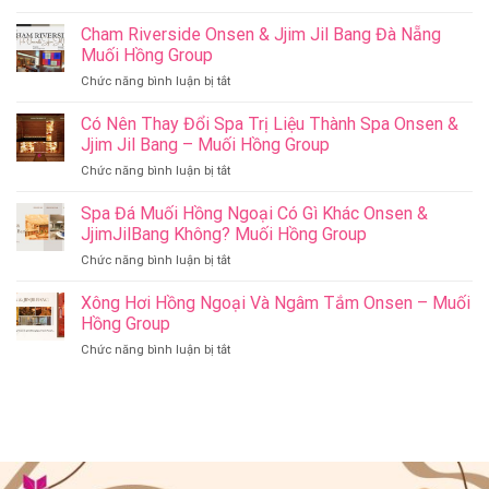
Top
Những
Cham Riverside Onsen & Jjim Jil Bang Đà Nẵng
Việc
Muối Hồng Group
Làm
ở
Chức năng bình luận bị tắt
Ý
Cham
Nghĩa
Riverside
Có Nên Thay Đổi Spa Trị Liệu Thành Spa Onsen &
Cho
Onsen
Sức
Jjim Jil Bang – Muối Hồng Group
&
Khỏe
ở
Chức năng bình luận bị tắt
Jjim
–
Có
Jil
Onsen
Nên
Spa Đá Muối Hồng Ngoại Có Gì Khác Onsen &
Bang
&
Thay
Đà
JjimJilBang Không? Muối Hồng Group
Jjim
Đổi
Nẵng
Jil
ở
Chức năng bình luận bị tắt
Spa
Muối
Bang
Spa
Trị
Hồng
–
Đá
Xông Hơi Hồng Ngoại Và Ngâm Tắm Onsen – Muối
Liệu
Group
Muối
Muối
Thành
Hồng Group
Hồng
Hồng
Spa
Group
ở
Chức năng bình luận bị tắt
Ngoại
Onsen
Xông
Có
&
Hơi
Gì
Jjim
Hồng
Khác
Jil
Ngoại
Onsen
Bang
Và
&
–
Ngâm
JjimJilBang
Muối
Tắm
Không?
Hồng