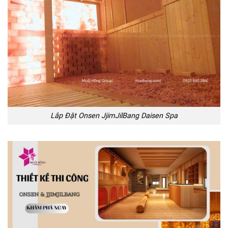
Lắp Đặt Onsen JjimJilBang Daisen Spa