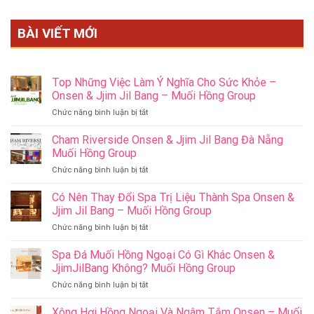
BÀI VIẾT MỚI
Top Những Việc Làm Ý Nghĩa Cho Sức Khỏe –
Onsen & Jjim Jil Bang – Muối Hồng Group
ở
Chức năng bình luận bị tắt
Top
Những
Cham Riverside Onsen & Jjim Jil Bang Đà Nẵng
Việc
Muối Hồng Group
Làm
ở
Chức năng bình luận bị tắt
Ý
Cham
Nghĩa
Riverside
Có Nên Thay Đổi Spa Trị Liệu Thành Spa Onsen &
Cho
Onsen
Sức
Jjim Jil Bang – Muối Hồng Group
&
Khỏe
ở
Chức năng bình luận bị tắt
Jjim
–
Có
Jil
Onsen
Nên
Spa Đá Muối Hồng Ngoại Có Gì Khác Onsen &
Bang
&
Thay
Đà
JjimJilBang Không? Muối Hồng Group
Jjim
Đổi
Nẵng
Jil
ở
Chức năng bình luận bị tắt
Spa
Muối
Bang
Spa
Trị
Hồng
–
Đá
Xông Hơi Hồng Ngoại Và Ngâm Tắm Onsen – Muối
Liệu
Group