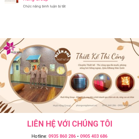
Hồng
Spa
Group
ở
Chức năng bình luận bị tắt
Ngoại
Onsen
Xông
Có
&
Hơi
Gì
Jjim
Hồng
Khác
Jil
Ngoại
Onsen
Bang
Và
&
–
Ngâm
JjimJilBang
Muối
Tắm
Không?
Hồng
Onsen
Muối
Group
–
Hồng
Muối
Group
Hồng
Group
LIÊN HỆ VỚI CHÚNG TÔI
Hotline:
0935 860 286
-
0905 403 686