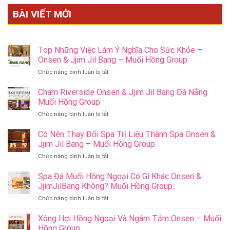
BÀI VIẾT MỚI
Top Những Việc Làm Ý Nghĩa Cho Sức Khỏe –
Onsen & Jjim Jil Bang – Muối Hồng Group
ở
Chức năng bình luận bị tắt
Top
Những
Cham Riverside Onsen & Jjim Jil Bang Đà Nẵng
Việc
Muối Hồng Group
Làm
ở
Chức năng bình luận bị tắt
Ý
Cham
Nghĩa
Riverside
Có Nên Thay Đổi Spa Trị Liệu Thành Spa Onsen &
Cho
Onsen
Sức
Jjim Jil Bang – Muối Hồng Group
&
Khỏe
ở
Chức năng bình luận bị tắt
Jjim
–
Có
Jil
Onsen
Nên
Spa Đá Muối Hồng Ngoại Có Gì Khác Onsen &
Bang
&
Thay
Đà
JjimJilBang Không? Muối Hồng Group
Jjim
Đổi
Nẵng
Jil
ở
Chức năng bình luận bị tắt
Spa
Muối
Bang
Spa
Trị
Hồng
–
Đá
Xông Hơi Hồng Ngoại Và Ngâm Tắm Onsen – Muối
Liệu
Group
Muối
Muối
Thành
Hồng Group
Hồng