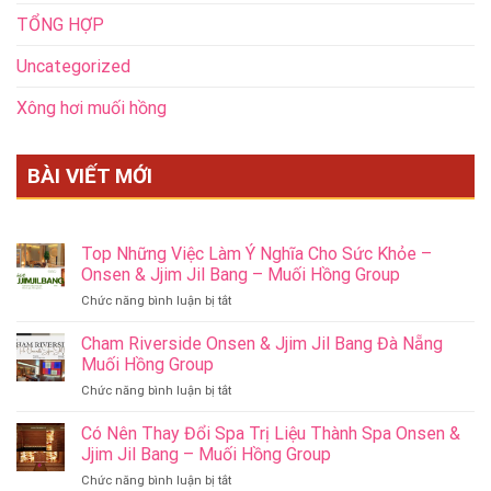
TỔNG HỢP
Uncategorized
Xông hơi muối hồng
BÀI VIẾT MỚI
Top Những Việc Làm Ý Nghĩa Cho Sức Khỏe –
Onsen & Jjim Jil Bang – Muối Hồng Group
ở
Chức năng bình luận bị tắt
Top
Những
Cham Riverside Onsen & Jjim Jil Bang Đà Nẵng
Việc
Muối Hồng Group
Làm
ở
Chức năng bình luận bị tắt
Ý
Cham
Nghĩa
Riverside
Có Nên Thay Đổi Spa Trị Liệu Thành Spa Onsen &
Cho
Onsen
Sức
Jjim Jil Bang – Muối Hồng Group
&
Khỏe
ở
Chức năng bình luận bị tắt
Jjim
–