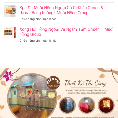
Có
Jil
Onsen
Nên
Spa Đá Muối Hồng Ngoại Có Gì Khác Onsen &
Bang
&
Thay
Đà
JjimJilBang Không? Muối Hồng Group
Jjim
Đổi
Nẵng
Jil
ở
Chức năng bình luận bị tắt
Spa
Muối
Bang
Spa
Trị
Hồng
–
Đá
Xông Hơi Hồng Ngoại Và Ngâm Tắm Onsen – Muối
Liệu
Group
Muối
Muối
Thành
Hồng Group
Hồng
Hồng
Spa
Group
ở
Chức năng bình luận bị tắt
Ngoại
Onsen
Xông
Có
&
Hơi
Gì
Jjim
Hồng
Khác
Jil
Ngoại
Onsen
Bang
Và
&
–
Ngâm
JjimJilBang
Muối
Tắm
Không?
Hồng
Onsen
Muối
Group
–
Hồng
Muối
Group
Hồng
Group