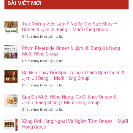
BÀI VIẾT MỚI
Top Những Việc Làm Ý Nghĩa Cho Sức Khỏe –
Onsen & Jjim Jil Bang – Muối Hồng Group
ở
Chức năng bình luận bị tắt
Top
Những
Cham Riverside Onsen & Jjim Jil Bang Đà Nẵng
Việc
Muối Hồng Group
Làm
ở
Chức năng bình luận bị tắt
Ý
Cham
Nghĩa
Riverside
Có Nên Thay Đổi Spa Trị Liệu Thành Spa Onsen &
Cho
Onsen
Sức
Jjim Jil Bang – Muối Hồng Group
&
Khỏe
ở
Chức năng bình luận bị tắt
Jjim
–
Có
Jil
Onsen
Nên
Spa Đá Muối Hồng Ngoại Có Gì Khác Onsen &
Bang
&
Thay
Đà
JjimJilBang Không? Muối Hồng Group
Jjim
Đổi
Nẵng
Jil
ở
Chức năng bình luận bị tắt
Spa
Muối
Bang
Spa
Trị
Hồng
–
Đá
Xông Hơi Hồng Ngoại Và Ngâm Tắm Onsen – Muối
Liệu
Group
Muối
Muối
Thành
Hồng Group
Hồng
Hồng
Spa
Group