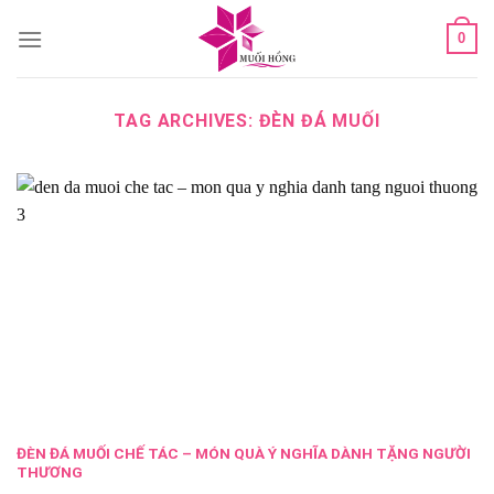
Skip
0
to
content
TAG ARCHIVES:
ĐÈN ĐÁ MUỐI
ĐÈN ĐÁ MUỐI CHẾ TÁC – MÓN QUÀ Ý NGHĨA DÀNH TẶNG NGƯỜI
THƯƠNG