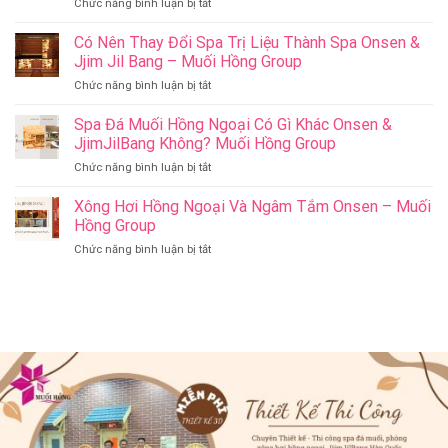
ở
Chức năng bình luận bị tắt
Ý
Cham
Nghĩa
Riverside
Có Nên Thay Đổi Spa Trị Liệu Thành Spa Onsen &
Cho
Onsen
Sức
Jjim Jil Bang – Muối Hồng Group
&
Khỏe
ở
Chức năng bình luận bị tắt
Jjim
–
Có
Jil
Onsen
Nên
Spa Đá Muối Hồng Ngoại Có Gì Khác Onsen &
Bang
&
Thay
Đà
JjimJilBang Không? Muối Hồng Group
Jjim
Đổi
Nẵng
Jil
ở
Chức năng bình luận bị tắt
Spa
Muối
Bang
Spa
Trị
Hồng
–
Đá
Xông Hơi Hồng Ngoại Và Ngâm Tắm Onsen – Muối
Liệu
Group
Muối
Muối
Thành
Hồng Group
Hồng
Hồng
Spa
Group
ở
Chức năng bình luận bị tắt
Ngoại
Onsen
Xông
Có
&
Hơi
Gì
Jjim
Hồng
Khác
Jil
Ngoại
Onsen
Bang
Và
&
–
Ngâm
JjimJilBang
Muối
Tắm
Không?
Hồng
Onsen
Muối
Group
–
Hồng
Muối
Group
Hồng