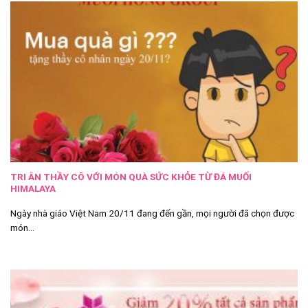
TRI ÂN THẦY CÔ VỚI MÓN QUÀ SỨC KHỎE TỪ ĐÁ MUỐI
HIMALAYA
Ngày nhà giáo Việt Nam 20/11 đang đến gần, mọi người đã chọn được
món...