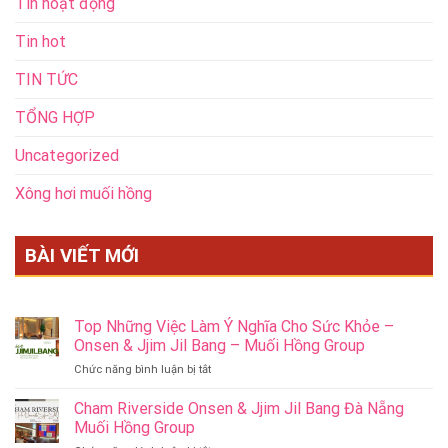
Tin hoạt động
Tin hot
TIN TỨC
TỔNG HỢP
Uncategorized
Xông hơi muối hồng
BÀI VIẾT MỚI
Top Những Việc Làm Ý Nghĩa Cho Sức Khỏe –
Onsen & Jjim Jil Bang – Muối Hồng Group
ở
Chức năng bình luận bị tắt
Top
Những
Cham Riverside Onsen & Jjim Jil Bang Đà Nẵng
Việc
Muối Hồng Group
Làm