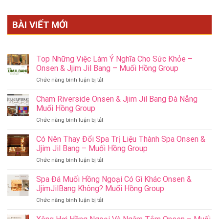
BÀI VIẾT MỚI
Top Những Việc Làm Ý Nghĩa Cho Sức Khỏe –
Onsen & Jjim Jil Bang – Muối Hồng Group
ở
Chức năng bình luận bị tắt
Top
Những
Cham Riverside Onsen & Jjim Jil Bang Đà Nẵng
Việc
Muối Hồng Group
Làm
ở
Chức năng bình luận bị tắt
Ý
Cham
Nghĩa
Riverside
Có Nên Thay Đổi Spa Trị Liệu Thành Spa Onsen &
Cho
Onsen
Sức
Jjim Jil Bang – Muối Hồng Group
&
Khỏe
ở
Chức năng bình luận bị tắt
Jjim
–
Có
Jil
Onsen
Nên
Spa Đá Muối Hồng Ngoại Có Gì Khác Onsen &
Bang
&
Thay
Đà
JjimJilBang Không? Muối Hồng Group
Jjim
Đổi
Nẵng
Jil
ở
Chức năng bình luận bị tắt
Spa
Muối
Bang
Spa
Trị
Hồng
–
Đá
Liệu