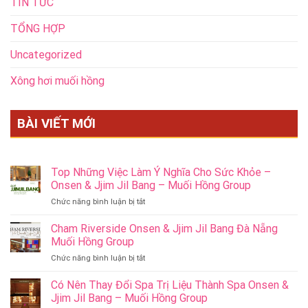
TIN TỨC
TỔNG HỢP
Uncategorized
Xông hơi muối hồng
BÀI VIẾT MỚI
Top Những Việc Làm Ý Nghĩa Cho Sức Khỏe –
Onsen & Jjim Jil Bang – Muối Hồng Group
ở
Chức năng bình luận bị tắt
Top
Những
Cham Riverside Onsen & Jjim Jil Bang Đà Nẵng
Việc
Muối Hồng Group
Làm
ở
Chức năng bình luận bị tắt
Ý
Cham
Nghĩa
Riverside
Có Nên Thay Đổi Spa Trị Liệu Thành Spa Onsen &
Cho
Onsen
Sức
Jjim Jil Bang – Muối Hồng Group
&
Khỏe