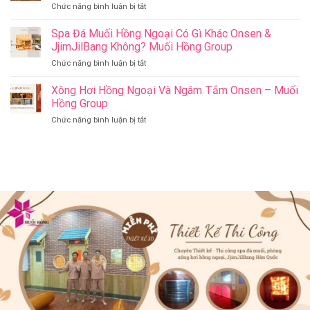
ở
Chức năng bình luận bị tắt
Jjim
–
Có
Jil
Onsen
Nên
Spa Đá Muối Hồng Ngoại Có Gì Khác Onsen &
Bang
&
Thay
Đà
JjimJilBang Không? Muối Hồng Group
Jjim
Đổi
Nẵng
Jil
ở
Chức năng bình luận bị tắt
Spa
Muối
Bang
Spa
Trị
Hồng
–
Đá
Xông Hơi Hồng Ngoại Và Ngâm Tắm Onsen – Muối
Liệu
Group
Muối
Muối
Thành
Hồng Group
Hồng
Hồng
Spa
Group
ở
Chức năng bình luận bị tắt
Ngoại
Onsen
Xông
Có
&
Hơi
Gì
Jjim
Hồng
Khác
Jil
Ngoại
Onsen
Bang
Và
&
–
Ngâm
JjimJilBang
Muối
Tắm
Không?
Hồng
Onsen
Muối
Group
–
Hồng
Muối
Group
Hồng
Group