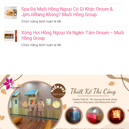
Có
Jil
Onsen
Nên
Spa Đá Muối Hồng Ngoại Có Gì Khác Onsen &
Bang
&
Thay
Đà
JjimJilBang Không? Muối Hồng Group
Jjim
Đổi
Nẵng
Jil
ở
Chức năng bình luận bị tắt
Spa
Muối
Bang
Spa
Trị
Hồng
–
Đá
Xông Hơi Hồng Ngoại Và Ngâm Tắm Onsen – Muối
Liệu
Group
Muối
Muối
Thành
Hồng Group
Hồng
Hồng
Spa
Group
ở
Chức năng bình luận bị tắt
Ngoại
Onsen
Xông
Có
&
Hơi
Gì
Jjim
Hồng
Khác
Jil
Ngoại
Onsen
Bang
Và
&
–
Ngâm
JjimJilBang
Muối
Tắm
Không?
Hồng
Onsen
Muối
Group
–
Hồng
Muối
Group
Hồng
Group