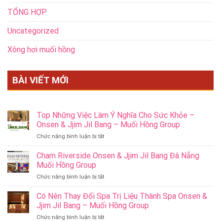
TỔNG HỢP
Uncategorized
Xông hơi muối hồng
BÀI VIẾT MỚI
Top Những Việc Làm Ý Nghĩa Cho Sức Khỏe –
Onsen & Jjim Jil Bang – Muối Hồng Group
ở
Chức năng bình luận bị tắt
Top
Những
Cham Riverside Onsen & Jjim Jil Bang Đà Nẵng
Việc
Muối Hồng Group
Làm
ở
Chức năng bình luận bị tắt
Ý
Cham
Nghĩa
Riverside
Có Nên Thay Đổi Spa Trị Liệu Thành Spa Onsen &
Cho
Onsen
Sức
Jjim Jil Bang – Muối Hồng Group
&
Khỏe
ở
Chức năng bình luận bị tắt
Jjim
–