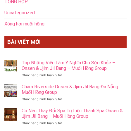
TỔNG HỢP
Uncategorized
Xông hơi muối hồng
BÀI VIẾT MỚI
Top Những Việc Làm Ý Nghĩa Cho Sức Khỏe –
Onsen & Jjim Jil Bang – Muối Hồng Group
ở
Chức năng bình luận bị tắt
Top
Những
Cham Riverside Onsen & Jjim Jil Bang Đà Nẵng
Việc
Muối Hồng Group
Làm
ở
Chức năng bình luận bị tắt
Ý
Cham
Nghĩa
Riverside
Có Nên Thay Đổi Spa Trị Liệu Thành Spa Onsen &
Cho
Onsen
Sức
Jjim Jil Bang – Muối Hồng Group
&
Khỏe
ở
Chức năng bình luận bị tắt
Jjim
–
Có
Jil
Onsen