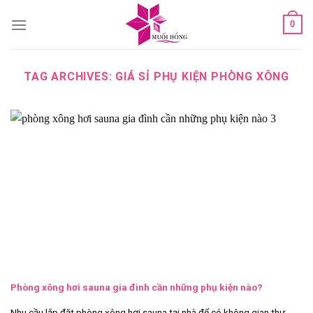
Skip
0
to
content
TAG ARCHIVES:
GIÁ SỈ PHỤ KIỆN PHÒNG XÔNG
Phòng xông hơi sauna gia đình cần những phụ kiện nào?
Nhu cầu lắp đặt phòng xông hơi sauna tại nhà để có không gian thư...