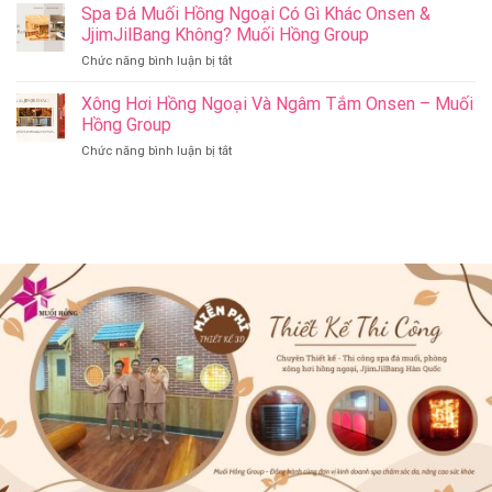
Nên
Spa Đá Muối Hồng Ngoại Có Gì Khác Onsen &
Bang
&
Thay
Đà
JjimJilBang Không? Muối Hồng Group
Jjim
Đổi
Nẵng
Jil
ở
Chức năng bình luận bị tắt
Spa
Muối
Bang
Spa
Trị
Hồng
–
Đá
Xông Hơi Hồng Ngoại Và Ngâm Tắm Onsen – Muối
Liệu
Group
Muối
Muối
Thành
Hồng Group
Hồng
Hồng
Spa
Group
ở
Chức năng bình luận bị tắt
Ngoại
Onsen
Xông
Có
&
Hơi
Gì
Jjim
Hồng
Khác
Jil
Ngoại
Onsen
Bang
Và
&
–
Ngâm
JjimJilBang
Muối
Tắm
Không?
Hồng
Onsen
Muối
Group
–
Hồng
Muối
Group
Hồng
Group