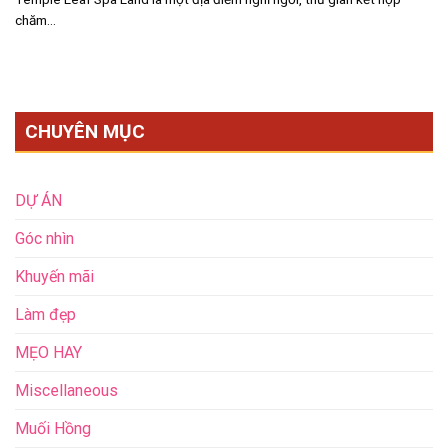
chăm...
CHUYÊN MỤC
DỰ ÁN
Góc nhìn
Khuyến mãi
Làm đẹp
MẸO HAY
Miscellaneous
Muối Hồng