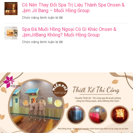
Riverside
Có Nên Thay Đổi Spa Trị Liệu Thành Spa Onsen &
Cho
Onsen
Sức
Jjim Jil Bang – Muối Hồng Group
&
Khỏe
ở
Chức năng bình luận bị tắt
Jjim
–
Có
Jil
Onsen
Nên
Spa Đá Muối Hồng Ngoại Có Gì Khác Onsen &
Bang
&
Thay
Đà
JjimJilBang Không? Muối Hồng Group
Jjim
Đổi
Nẵng
Jil
ở
Chức năng bình luận bị tắt
Spa
Muối
Bang
Spa
Trị
Hồng
–
Đá
Liệu
Group
Muối
Muối
Thành
Hồng
Hồng
Spa
Group
Ngoại
Onsen
Có
&
Gì
Jjim
Khác
Jil
Onsen
Bang
&
–
JjimJilBang
Muối
Không?
Hồng
Muối
Group
Hồng
Group