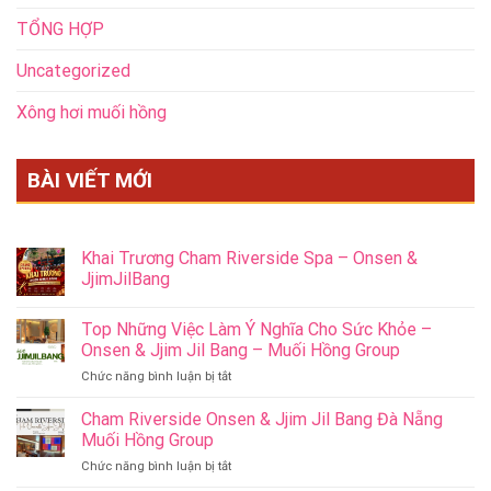
TỔNG HỢP
Uncategorized
Xông hơi muối hồng
BÀI VIẾT MỚI
Khai Trương Cham Riverside Spa – Onsen &
JjimJilBang
Top Những Việc Làm Ý Nghĩa Cho Sức Khỏe –
Onsen & Jjim Jil Bang – Muối Hồng Group
ở
Chức năng bình luận bị tắt
Top
Những
Cham Riverside Onsen & Jjim Jil Bang Đà Nẵng
Việc
Muối Hồng Group
Làm
ở
Chức năng bình luận bị tắt
Ý
Cham
Nghĩa