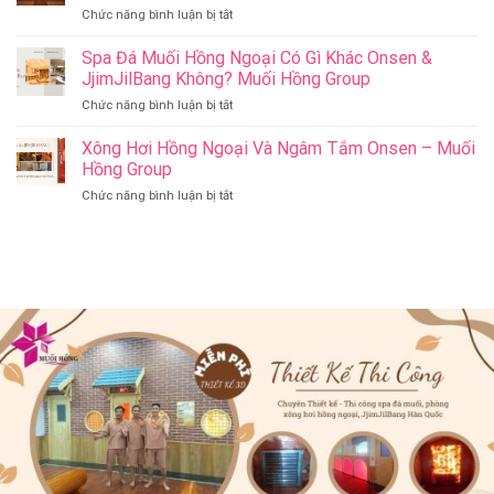
Khỏe
ở
Chức năng bình luận bị tắt
Jjim
–
Có
Jil
Onsen
Nên
Spa Đá Muối Hồng Ngoại Có Gì Khác Onsen &
Bang
&
Thay
Đà
JjimJilBang Không? Muối Hồng Group
Jjim
Đổi
Nẵng
Jil
ở
Chức năng bình luận bị tắt
Spa
Muối
Bang
Spa
Trị
Hồng
–
Đá
Xông Hơi Hồng Ngoại Và Ngâm Tắm Onsen – Muối
Liệu
Group
Muối
Muối
Thành
Hồng Group
Hồng
Hồng
Spa
Group
ở
Chức năng bình luận bị tắt
Ngoại
Onsen
Xông
Có
&
Hơi
Gì
Jjim
Hồng
Khác
Jil
Ngoại
Onsen
Bang
Và
&
–
Ngâm
JjimJilBang
Muối
Tắm
Không?
Hồng
Onsen
Muối
Group
–
Hồng
Muối
Group
Hồng
Group