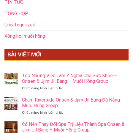
TIN TỨC
TỔNG HỢP
Uncategorized
Xông hơi muối hồng
BÀI VIẾT MỚI
Top Những Việc Làm Ý Nghĩa Cho Sức Khỏe –
Onsen & Jjim Jil Bang – Muối Hồng Group
ở
Chức năng bình luận bị tắt
Top
Những
Cham Riverside Onsen & Jjim Jil Bang Đà Nẵng
Việc
Muối Hồng Group
Làm
ở
Chức năng bình luận bị tắt
Ý
Cham
Nghĩa
Riverside
Có Nên Thay Đổi Spa Trị Liệu Thành Spa Onsen &
Cho
Onsen
Sức
Jjim Jil Bang – Muối Hồng Group
&