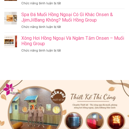
ở
Chức năng bình luận bị tắt
Jjim
–
Có
Jil
Onsen
Nên
Spa Đá Muối Hồng Ngoại Có Gì Khác Onsen &
Bang
&
Thay
Đà
JjimJilBang Không? Muối Hồng Group
Jjim
Đổi
Nẵng
Jil
ở
Chức năng bình luận bị tắt
Spa
Muối
Bang
Spa
Trị
Hồng
–
Đá
Xông Hơi Hồng Ngoại Và Ngâm Tắm Onsen – Muối
Liệu
Group
Muối
Muối
Thành
Hồng Group
Hồng
Hồng
Spa
Group
ở
Chức năng bình luận bị tắt
Ngoại
Onsen
Xông
Có
&
Hơi
Gì
Jjim
Hồng
Khác
Jil
Ngoại
Onsen
Bang
Và
&
–
Ngâm
JjimJilBang
Muối
Tắm
Không?
Hồng
Onsen
Muối
Group
–
Hồng
Muối
Group
Hồng
Group