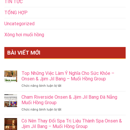
TIN TỨC
TỔNG HỢP
Uncategorized
Xông hơi muối hồng
BÀI VIẾT MỚI
Top Những Việc Làm Ý Nghĩa Cho Sức Khỏe –
Onsen & Jjim Jil Bang – Muối Hồng Group
ở
Chức năng bình luận bị tắt
Top
Những
Cham Riverside Onsen & Jjim Jil Bang Đà Nẵng
Việc
Muối Hồng Group
Làm
ở
Chức năng bình luận bị tắt
Ý
Cham
Nghĩa
Riverside
Có Nên Thay Đổi Spa Trị Liệu Thành Spa Onsen &
Cho
Onsen
Sức
Jjim Jil Bang – Muối Hồng Group
&
Khỏe