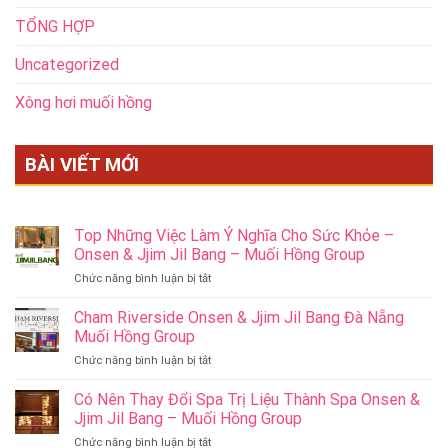
TỔNG HỢP
Uncategorized
Xông hơi muối hồng
BÀI VIẾT MỚI
Top Những Việc Làm Ý Nghĩa Cho Sức Khỏe –
Onsen & Jjim Jil Bang – Muối Hồng Group
ở
Chức năng bình luận bị tắt
Top
Những
Cham Riverside Onsen & Jjim Jil Bang Đà Nẵng
Việc
Muối Hồng Group
Làm
ở
Chức năng bình luận bị tắt
Ý
Cham
Nghĩa
Riverside
Có Nên Thay Đổi Spa Trị Liệu Thành Spa Onsen &
Cho
Onsen
Sức
Jjim Jil Bang – Muối Hồng Group
&
Khỏe
ở
Chức năng bình luận bị tắt
Jjim
–