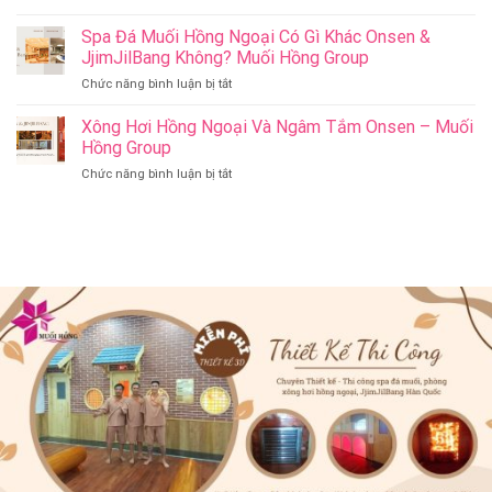
Có
Jil
Onsen
Nên
Spa Đá Muối Hồng Ngoại Có Gì Khác Onsen &
Bang
&
Thay
Đà
JjimJilBang Không? Muối Hồng Group
Jjim
Đổi
Nẵng
Jil
ở
Chức năng bình luận bị tắt
Spa
Muối
Bang
Spa
Trị
Hồng
–
Đá
Xông Hơi Hồng Ngoại Và Ngâm Tắm Onsen – Muối
Liệu
Group
Muối
Muối
Thành
Hồng Group
Hồng
Hồng
Spa
Group
ở
Chức năng bình luận bị tắt
Ngoại
Onsen
Xông
Có
&
Hơi
Gì
Jjim
Hồng
Khác
Jil
Ngoại
Onsen
Bang
Và
&
–
Ngâm
JjimJilBang
Muối
Tắm
Không?
Hồng
Onsen
Muối
Group
–
Hồng
Muối
Group
Hồng
Group