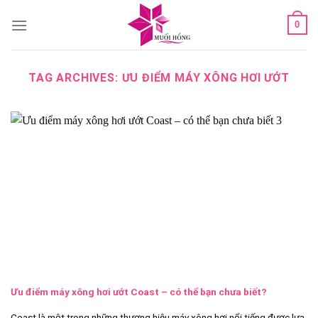
Skip
0
to
content
TAG ARCHIVES:
ƯU ĐIỂM MÁY XÔNG HƠI ƯỚT
Ưu điểm máy xông hơi ướt Coast – có thể bạn chưa biết?
Coast là một trong những thương hiệu máy xông hơi nổi tiếng được lựa