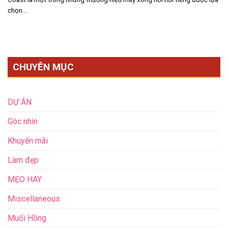
chọn...
CHUYÊN MỤC
DỰ ÁN
Góc nhìn
Khuyến mãi
Làm đẹp
MẸO HAY
Miscellaneous
Muối Hồng