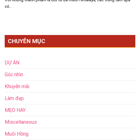
có...
CHUYÊN MỤC
DỰ ÁN
Góc nhìn
Khuyến mãi
Làm đẹp
MẸO HAY
Miscellaneous
Muối Hồng