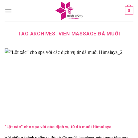
Skip
0
to
content
TAG ARCHIVES:
VIÊN MASSAGE ĐÁ MUỐI
“Lột xác” cho spa với các dịch vụ từ đá muối Himalaya
Với những thành phẩm ra đời từ đá muối Himalaya, các trung tâm spa