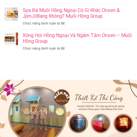
Có
Jil
Onsen
Nên
Spa Đá Muối Hồng Ngoại Có Gì Khác Onsen &
Bang
&
Thay
Đà
JjimJilBang Không? Muối Hồng Group
Jjim
Đổi
Nẵng
Jil
ở
Chức năng bình luận bị tắt
Spa
Muối
Bang
Spa
Trị
Hồng
–
Đá
Xông Hơi Hồng Ngoại Và Ngâm Tắm Onsen – Muối
Liệu
Group
Muối
Muối
Thành
Hồng Group
Hồng
Hồng
Spa
Group
ở
Chức năng bình luận bị tắt
Ngoại
Onsen
Xông
Có
&
Hơi
Gì
Jjim
Hồng
Khác
Jil
Ngoại
Onsen
Bang
Và
&
–
Ngâm
JjimJilBang
Muối
Tắm
Không?
Hồng
Onsen
Muối
Group
–
Hồng
Muối
Group
Hồng
Group