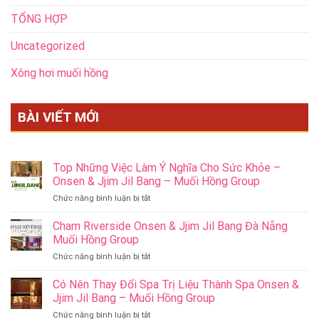
TỔNG HỢP
Uncategorized
Xông hơi muối hồng
BÀI VIẾT MỚI
Top Những Việc Làm Ý Nghĩa Cho Sức Khỏe –
Onsen & Jjim Jil Bang – Muối Hồng Group
ở
Chức năng bình luận bị tắt
Top
Những
Cham Riverside Onsen & Jjim Jil Bang Đà Nẵng
Việc
Muối Hồng Group
Làm
ở
Chức năng bình luận bị tắt
Ý
Cham
Nghĩa
Riverside
Có Nên Thay Đổi Spa Trị Liệu Thành Spa Onsen &
Cho
Onsen
Sức
Jjim Jil Bang – Muối Hồng Group
&
Khỏe
ở
Chức năng bình luận bị tắt
Jjim
–