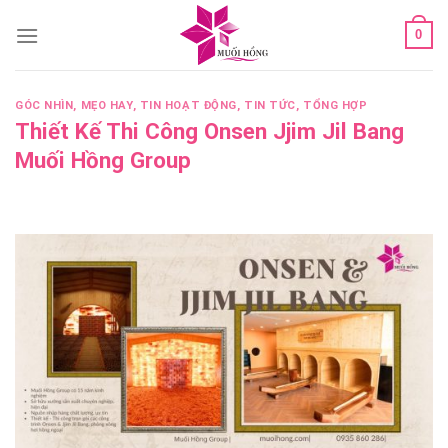
Skip
0
to
content
GÓC NHÌN
,
MẸO HAY
,
TIN HOẠT ĐỘNG
,
TIN TỨC
,
TỔNG HỢP
Thiết Kế Thi Công Onsen Jjim Jil Bang
Muối Hồng Group