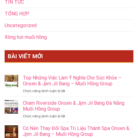
TIN TỨC
TỔNG HỢP
Uncategorized
Xông hơi muối hồng
BÀI VIẾT MỚI
Top Những Việc Làm Ý Nghĩa Cho Sức Khỏe –
Onsen & Jjim Jil Bang – Muối Hồng Group
ở
Chức năng bình luận bị tắt
Top
Những
Cham Riverside Onsen & Jjim Jil Bang Đà Nẵng
Việc
Muối Hồng Group
Làm
ở
Chức năng bình luận bị tắt
Ý
Cham
Nghĩa
Riverside
Có Nên Thay Đổi Spa Trị Liệu Thành Spa Onsen &
Cho
Onsen
Sức
Jjim Jil Bang – Muối Hồng Group
&
Khỏe