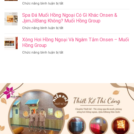
ở
Chức năng bình luận bị tắt
Jjim
–
Có
Jil
Onsen
Nên
Spa Đá Muối Hồng Ngoại Có Gì Khác Onsen &
Bang
&
Thay
Đà
JjimJilBang Không? Muối Hồng Group
Jjim
Đổi
Nẵng
Jil
ở
Chức năng bình luận bị tắt
Spa
Muối
Bang
Spa
Trị
Hồng
–
Đá
Xông Hơi Hồng Ngoại Và Ngâm Tắm Onsen – Muối
Liệu
Group
Muối
Muối
Thành
Hồng Group
Hồng
Hồng
Spa
Group
ở
Chức năng bình luận bị tắt
Ngoại
Onsen
Xông
Có
&
Hơi
Gì
Jjim
Hồng
Khác
Jil
Ngoại
Onsen
Bang
Và
&
–
Ngâm
JjimJilBang
Muối
Tắm
Không?
Hồng
Onsen
Muối
Group
–
Hồng
Muối
Group
Hồng
Group