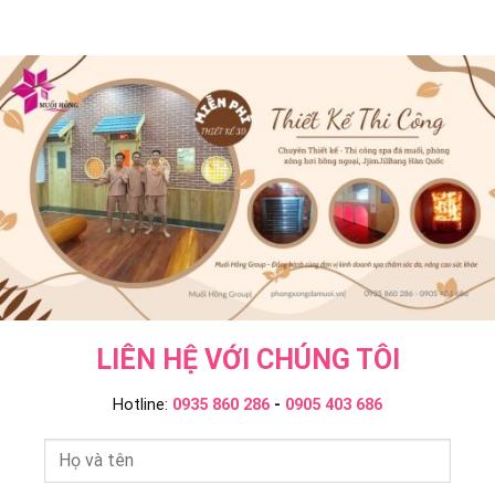
Khác
Jil
Ngoại
Onsen
Bang
Và
&
–
Ngâm
JjimJilBang
Muối
Tắm
Không?
Hồng
Onsen
Muối
Group
–
Hồng
Muối
Group
Hồng
Group
LIÊN HỆ VỚI CHÚNG TÔI
Hotline:
0935 860 286
-
0905 403 686