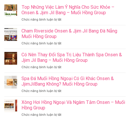
Top Những Việc Làm Ý Nghĩa Cho Sức Khỏe –
Onsen & Jjim Jil Bang – Muối Hồng Group
ở
Chức năng bình luận bị tắt
Top
Những
Cham Riverside Onsen & Jjim Jil Bang Đà Nẵng
Việc
Muối Hồng Group
Làm
ở
Chức năng bình luận bị tắt
Ý
Cham
Nghĩa
Riverside
Có Nên Thay Đổi Spa Trị Liệu Thành Spa Onsen &
Cho
Onsen
Sức
Jjim Jil Bang – Muối Hồng Group
&
Khỏe
ở
Chức năng bình luận bị tắt
Jjim
–
Có
Jil
Onsen
Nên
Spa Đá Muối Hồng Ngoại Có Gì Khác Onsen &
Bang
&
Thay
Đà
JjimJilBang Không? Muối Hồng Group
Jjim
Đổi
Nẵng
Jil
ở
Chức năng bình luận bị tắt
Spa
Muối
Bang
Spa
Trị
Hồng
–
Đá
Xông Hơi Hồng Ngoại Và Ngâm Tắm Onsen – Muối
Liệu
Group
Muối
Muối
Thành
Hồng Group
Hồng
Hồng
Spa
Group
ở
Chức năng bình luận bị tắt
Ngoại
Onsen
Xông
Có
&
Hơi
Gì
Jjim
Hồng