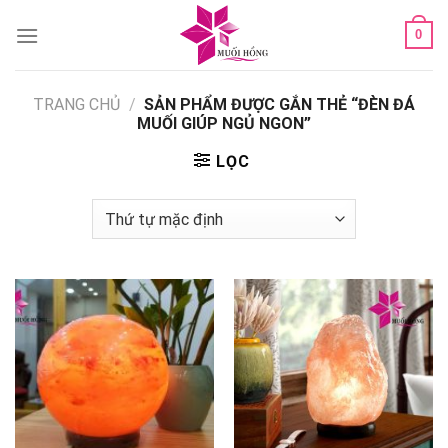
Skip
0
to
content
TRANG CHỦ
/
SẢN PHẨM ĐƯỢC GẮN THẺ “ĐÈN ĐÁ
MUỐI GIÚP NGỦ NGON”
LỌC