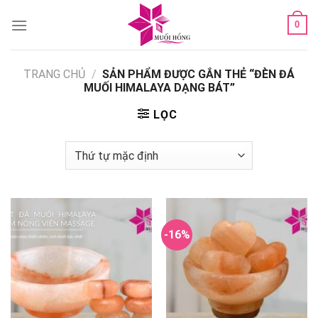
Skip
0
to
content
TRANG CHỦ
/
SẢN PHẨM ĐƯỢC GẮN THẺ “ĐÈN ĐÁ
MUỐI HIMALAYA DẠNG BÁT”
LỌC
-16%