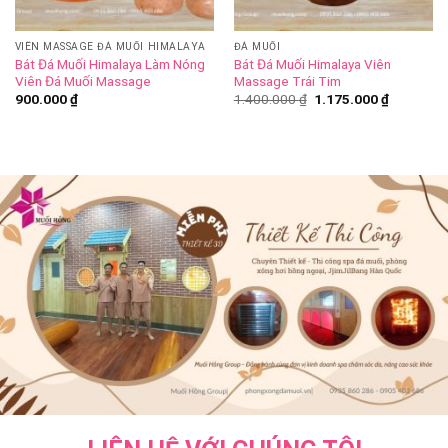
VIÊN MASSAGE ĐÁ MUỐI HIMALAYA
ĐÁ MUỐI
Bát Đá Muối Himalaya Làm Nóng
Bát Đá Muối Himalaya Viên
Viên Đá Muối Massage
Massage Trái Tim
900.000
₫
1.400.000
₫
1.175.000
₫