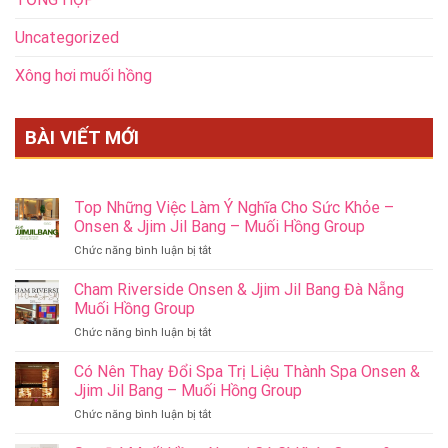
Uncategorized
Xông hơi muối hồng
BÀI VIẾT MỚI
Top Những Việc Làm Ý Nghĩa Cho Sức Khỏe –
Onsen & Jjim Jil Bang – Muối Hồng Group
ở
Chức năng bình luận bị tắt
Top
Những
Cham Riverside Onsen & Jjim Jil Bang Đà Nẵng
Việc
Muối Hồng Group
Làm
ở
Chức năng bình luận bị tắt
Ý
Cham
Nghĩa
Riverside
Có Nên Thay Đổi Spa Trị Liệu Thành Spa Onsen &
Cho
Onsen
Sức
Jjim Jil Bang – Muối Hồng Group
&
Khỏe
ở
Chức năng bình luận bị tắt
Jjim
–
Có
Jil
Onsen
Nên