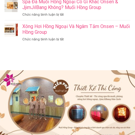
Spa Đá Muối Hồng Ngoại Có Gì Khác Onsen &
Bang
&
Thay
Đà
JjimJilBang Không? Muối Hồng Group
Jjim
Đổi
Nẵng
Jil
ở
Chức năng bình luận bị tắt
Spa
Muối
Bang
Spa
Trị
Hồng
–
Đá
Xông Hơi Hồng Ngoại Và Ngâm Tắm Onsen – Muối
Liệu
Group
Muối
Muối
Thành
Hồng Group
Hồng
Hồng
Spa
Group
ở
Chức năng bình luận bị tắt
Ngoại
Onsen
Xông
Có
&
Hơi
Gì
Jjim
Hồng
Khác
Jil
Ngoại
Onsen
Bang
Và
&
–
Ngâm
JjimJilBang
Muối
Tắm
Không?
Hồng
Onsen
Muối
Group
–
Hồng
Muối
Group
Hồng
Group