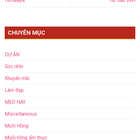
Himalaya
nữ sau sinh
CHUYÊN MỤC
DỰ ÁN
Góc nhìn
Khuyến mãi
Làm đẹp
MẸO HAY
Miscellaneous
Muối Hồng
Muối hồng ẩm thực