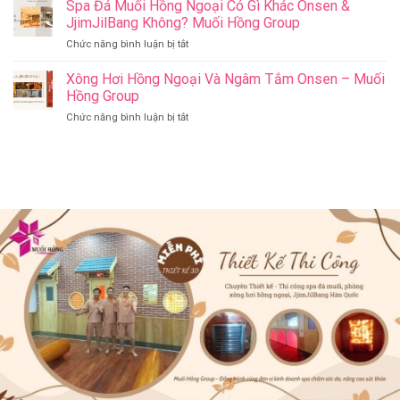
Nên
Spa Đá Muối Hồng Ngoại Có Gì Khác Onsen &
Bang
&
Thay
Đà
JjimJilBang Không? Muối Hồng Group
Jjim
Đổi
Nẵng
Jil
ở
Chức năng bình luận bị tắt
Spa
Muối
Bang
Spa
Trị
Hồng
–
Đá
Xông Hơi Hồng Ngoại Và Ngâm Tắm Onsen – Muối
Liệu
Group
Muối
Muối
Thành
Hồng Group
Hồng
Hồng
Spa
Group
ở
Chức năng bình luận bị tắt
Ngoại
Onsen
Xông
Có
&
Hơi
Gì
Jjim
Hồng
Khác
Jil
Ngoại
Onsen
Bang
Và
&
–
Ngâm
JjimJilBang
Muối
Tắm
Không?
Hồng
Onsen
Muối
Group
–
Hồng
Muối
Group
Hồng
Group