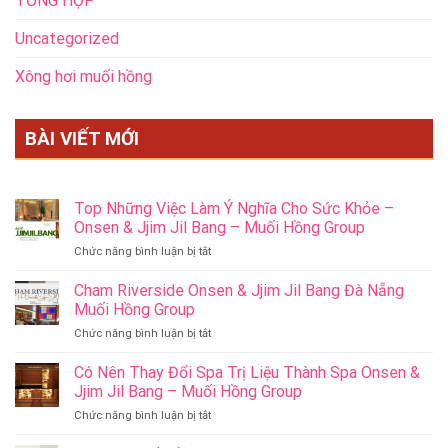
TỔNG HỢP
Uncategorized
Xông hơi muối hồng
BÀI VIẾT MỚI
Top Những Việc Làm Ý Nghĩa Cho Sức Khỏe –
Onsen & Jjim Jil Bang – Muối Hồng Group
ở
Chức năng bình luận bị tắt
Top
Những
Cham Riverside Onsen & Jjim Jil Bang Đà Nẵng
Việc
Muối Hồng Group
Làm
ở
Chức năng bình luận bị tắt
Ý
Cham
Nghĩa
Riverside
Có Nên Thay Đổi Spa Trị Liệu Thành Spa Onsen &
Cho
Onsen
Sức
Jjim Jil Bang – Muối Hồng Group
&
Khỏe
ở
Chức năng bình luận bị tắt
Jjim
–
Có
Jil
Onsen