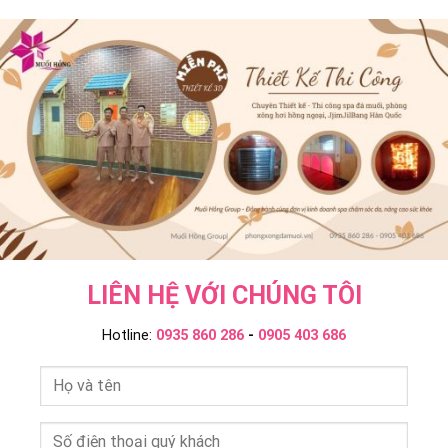
Và
&
–
Ngâm
JjimJilBang
Muối
Tắm
Không?
Hồng
Onsen
Muối
Group
–
Hồng
Muối
Group
Hồng
Group
LIÊN HỆ VỚI CHÚNG TÔI
Hotline:
0935 860 286
-
0905 403 686