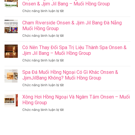
Onsen & Jjim Jil Bang – Muối Hồng Group
ở
Chức năng bình luận bị tắt
Top
Những
Cham Riverside Onsen & Jjim Jil Bang Đà Nẵng
Việc
Muối Hồng Group
Làm
ở
Chức năng bình luận bị tắt
Ý
Cham
Nghĩa
Riverside
Có Nên Thay Đổi Spa Trị Liệu Thành Spa Onsen &
Cho
Onsen
Sức
Jjim Jil Bang – Muối Hồng Group
&
Khỏe
ở
Chức năng bình luận bị tắt
Jjim
–
Có
Jil
Onsen
Nên
Spa Đá Muối Hồng Ngoại Có Gì Khác Onsen &
Bang
&
Thay
Đà
JjimJilBang Không? Muối Hồng Group
Jjim
Đổi
Nẵng
Jil
ở
Chức năng bình luận bị tắt
Spa
Muối
Bang
Spa
Trị
Hồng
–
Đá
Xông Hơi Hồng Ngoại Và Ngâm Tắm Onsen – Muối
Liệu
Group
Muối
Muối
Thành
Hồng Group
Hồng
Hồng
Spa
Group
ở
Chức năng bình luận bị tắt
Ngoại
Onsen
Xông
Có
&
Hơi
Gì
Jjim
Hồng
Khác
Jil
Ngoại
Onsen
Bang