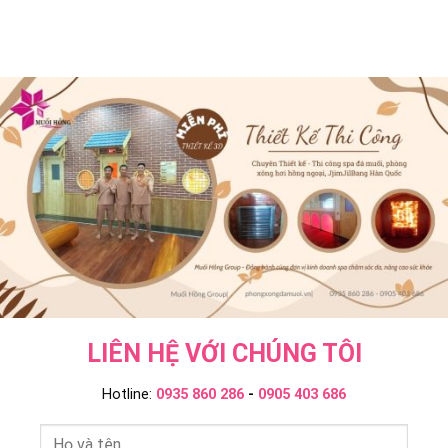
Hơi
Gì
Jjim
Hồng
Khác
Jil
Ngoại
Onsen
Bang
Và
&
–
Ngâm
JjimJilBang
Muối
Tắm
Không?
Hồng
Onsen
Muối
Group
–
Hồng
Muối
Group
Hồng
Group
LIÊN HỆ VỚI CHÚNG TÔI
Hotline:
0935 860 286
-
0905 403 686