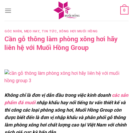
Skip
0
to
content
GÓC NHÌN
,
MẸO HAY
,
TIN TỨC
,
XÔNG HƠI MUỐI HỒNG
Cần gỗ thông làm phòng xông hơi hãy
liên hệ với Muối Hồng Group
Không chỉ là đơn vị dẫn đầu trong việc kinh doanh
các sản
phẩm đá muối
nhập khẩu hay nổi tiếng tư vấn thiết kế và
thi công các loại phòng xông hơi, Muối Hồng Group còn
được biết đến là đơn vị nhập khẩu và phân phối gỗ thông
làm phòng xông hơi chất lượng cao tại Việt Nam với chính
sách giá cực kỳ hấp dẫn.