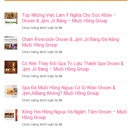
Top Những Việc Làm Ý Nghĩa Cho Sức Khỏe –
Onsen & Jjim Jil Bang – Muối Hồng Group
ở
Chức năng bình luận bị tắt
Top
Những
Cham Riverside Onsen & Jjim Jil Bang Đà Nẵng
Việc
Muối Hồng Group
Làm
ở
Chức năng bình luận bị tắt
Ý
Cham
Nghĩa
Riverside
Có Nên Thay Đổi Spa Trị Liệu Thành Spa Onsen &
Cho
Onsen
Sức
Jjim Jil Bang – Muối Hồng Group
&
Khỏe
ở
Chức năng bình luận bị tắt
Jjim
–
Có
Jil
Onsen
Nên
Spa Đá Muối Hồng Ngoại Có Gì Khác Onsen &
Bang
&
Thay
Đà
JjimJilBang Không? Muối Hồng Group
Jjim
Đổi
Nẵng
Jil
ở
Chức năng bình luận bị tắt
Spa
Muối
Bang
Spa
Trị
Hồng
–
Đá
Xông Hơi Hồng Ngoại Và Ngâm Tắm Onsen – Muối
Liệu
Group
Muối
Muối
Thành
Hồng Group
Hồng
Hồng
Spa
Group
ở
Chức năng bình luận bị tắt
Ngoại
Onsen
Xông
Có
&