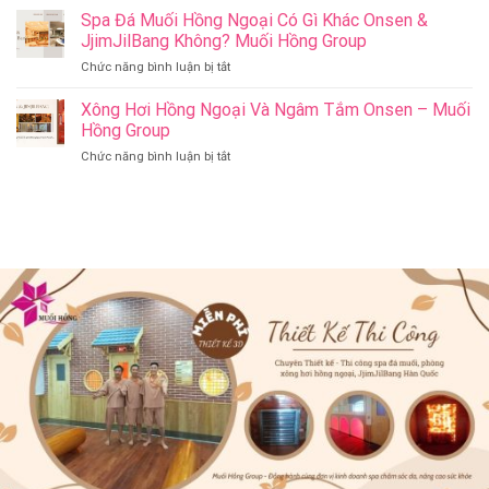
Onsen
Nên
Spa Đá Muối Hồng Ngoại Có Gì Khác Onsen &
Bang
&
Thay
Đà
JjimJilBang Không? Muối Hồng Group
Jjim
Đổi
Nẵng
Jil
ở
Chức năng bình luận bị tắt
Spa
Muối
Bang
Spa
Trị
Hồng
–
Đá
Xông Hơi Hồng Ngoại Và Ngâm Tắm Onsen – Muối
Liệu
Group
Muối
Muối
Thành
Hồng Group
Hồng
Hồng
Spa
Group
ở
Chức năng bình luận bị tắt
Ngoại
Onsen
Xông
Có
&
Hơi
Gì
Jjim
Hồng
Khác
Jil
Ngoại
Onsen
Bang
Và
&
–
Ngâm
JjimJilBang
Muối
Tắm
Không?
Hồng
Onsen
Muối
Group
–
Hồng
Muối
Group
Hồng
Group