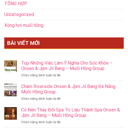
TỔNG HỢP
Uncategorized
Xông hơi muối hồng
BÀI VIẾT MỚI
Top Những Việc Làm Ý Nghĩa Cho Sức Khỏe –
Onsen & Jjim Jil Bang – Muối Hồng Group
ở
Chức năng bình luận bị tắt
Top
Những
Cham Riverside Onsen & Jjim Jil Bang Đà Nẵng
Việc
Muối Hồng Group
Làm
ở
Chức năng bình luận bị tắt
Ý
Cham
Nghĩa
Riverside
Có Nên Thay Đổi Spa Trị Liệu Thành Spa Onsen &
Cho
Onsen
Sức
Jjim Jil Bang – Muối Hồng Group
&
Khỏe
ở
Chức năng bình luận bị tắt
Jjim
–
Có
Jil