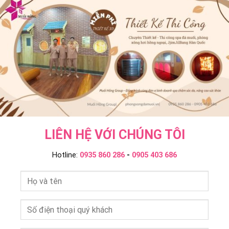
Tắm
Không?
Hồng
Onsen
Muối
Group
–
Hồng
Muối
Group
Hồng
Group
LIÊN HỆ VỚI CHÚNG TÔI
Hotline:
0935 860 286
-
0905 403 686