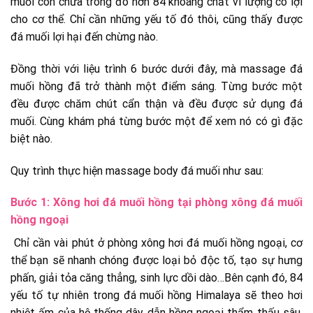
muối còn chứa trong đó hơn 84 khoáng chất vi lượng có lợi
cho cơ thể. Chỉ cần những yếu tố đó thôi, cũng thấy được
đá muối lợi hại đến chừng nào.
Đồng thời với liệu trình 6 bước dưới đây, mà massage đá
muối hồng đã trở thành một điểm sáng. Từng bước một
đều được chăm chút cẩn thận và đều được sử dụng đá
muối. Cùng khám phá từng bước một để xem nó có gì đặc
biệt nào.
Quy trình thực hiện massage body đá muối như sau:
Bước 1: Xông hơi đá muối hồng tại phòng xông đá muối
hồng ngoại
Chỉ cần vài phút ở phòng xông hơi đá muối hồng ngoại, cơ
thể bạn sẽ nhanh chóng được loại bỏ độc tố, tạo sự hưng
phấn, giải tỏa căng thẳng, sinh lực dồi dào…
Bên cạnh đó, 84
yếu tố tự nhiên trong đá muối hồng Himalaya sẽ theo hơi
nhiệt ấm của hệ thống dây dẫn hồng ngoại thẩm thấu sâu,