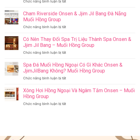
ở
Chức năng bình luận bị tắt
Top
Những
Cham Riverside Onsen & Jjim Jil Bang Đà Nẵng
Việc
Muối Hồng Group
Làm
ở
Chức năng bình luận bị tắt
Ý
Cham
Nghĩa
Riverside
Có Nên Thay Đổi Spa Trị Liệu Thành Spa Onsen &
Cho
Onsen
Sức
Jjim Jil Bang – Muối Hồng Group
&
Khỏe
ở
Chức năng bình luận bị tắt
Jjim
–
Có
Jil
Onsen
Nên
Spa Đá Muối Hồng Ngoại Có Gì Khác Onsen &
Bang
&
Thay
Đà
JjimJilBang Không? Muối Hồng Group
Jjim
Đổi
Nẵng
Jil
ở
Chức năng bình luận bị tắt
Spa
Muối
Bang
Spa
Trị
Hồng
–
Đá
Xông Hơi Hồng Ngoại Và Ngâm Tắm Onsen – Muối
Liệu
Group
Muối
Muối
Thành
Hồng Group
Hồng
Hồng
Spa
Group
ở
Chức năng bình luận bị tắt
Ngoại
Onsen
Xông
Có
&
Hơi
Gì
Jjim
Hồng
Khác
Jil
Ngoại
Onsen
Bang
Và
&
–
Ngâm
JjimJilBang
Muối