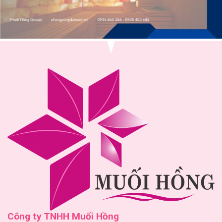
Công ty TNHH Muối Hồng