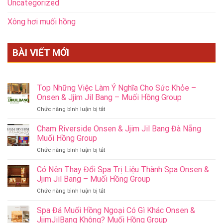
Uncategorized
Xông hơi muối hồng
BÀI VIẾT MỚI
Top Những Việc Làm Ý Nghĩa Cho Sức Khỏe –
Onsen & Jjim Jil Bang – Muối Hồng Group
ở
Chức năng bình luận bị tắt
Top
Những
Cham Riverside Onsen & Jjim Jil Bang Đà Nẵng
Việc
Muối Hồng Group
Làm
ở
Chức năng bình luận bị tắt
Ý
Cham
Nghĩa
Riverside
Có Nên Thay Đổi Spa Trị Liệu Thành Spa Onsen &
Cho
Onsen
Sức
Jjim Jil Bang – Muối Hồng Group
&
Khỏe
ở
Chức năng bình luận bị tắt
Jjim
–
Có
Jil
Onsen
Nên
Spa Đá Muối Hồng Ngoại Có Gì Khác Onsen &
Bang
&
Thay
Đà
JjimJilBang Không? Muối Hồng Group
Jjim