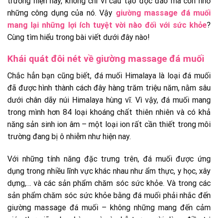
trường hiện nay, không chỉ vì cấu tạo độc đáo mà còn nhờ
những công dụng của nó. Vậy
giường massage đá muối
mang lại những lợi ích tuyệt vời nào đối với sức khỏe
?
Cùng tìm hiểu trong bài viết dưới đây nào!
Khái quát đôi nét về giường massage đá muối
Chắc hẳn bạn cũng biết, đá muối Himalaya là loại đá muối
đã được hình thành cách đây hàng trăm triệu năm, nằm sâu
dưới chân dãy núi Himalaya hùng vĩ. Vì vậy, đá muối mang
trong mình hơn 84 loại khoáng chất thiên nhiên và có khả
năng sản sinh ion âm – một loại ion rất cần thiết trong môi
trường đang bị ô nhiễm như hiện nay.
Với những tính năng đặc trưng trên, đá muối được ứng
dụng trong nhiều lĩnh vực khác nhau như ẩm thực, y học, xây
dựng,… và các sản phẩm chăm sóc sức khỏe. Và trong các
sản phẩm chăm sóc sức khỏe bằng đá muối phải nhắc đến
giường massage đá muối – không những mang đến cảm