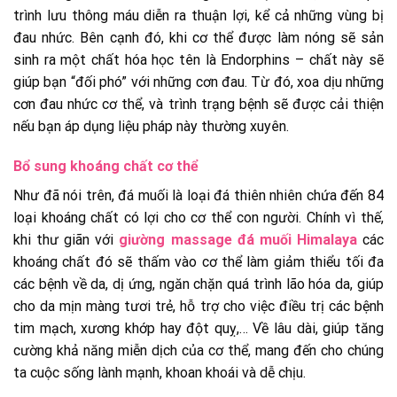
trình lưu thông máu diễn ra thuận lợi, kể cả những vùng bị
đau nhức. Bên cạnh đó, khi cơ thể được làm nóng sẽ sản
sinh ra một chất hóa học tên là Endorphins – chất này sẽ
giúp bạn “đối phó” với những cơn đau. Từ đó, xoa dịu những
cơn đau nhức cơ thể, và trình trạng bệnh sẽ được cải thiện
nếu bạn áp dụng liệu pháp này thường xuyên.
Bổ sung khoáng chất cơ thể
Như đã nói trên, đá muối là loại đá thiên nhiên chứa đến 84
loại khoáng chất có lợi cho cơ thể con người. Chính vì thế,
khi thư giãn với
giường massage đá muối Himalaya
các
khoáng chất đó sẽ thấm vào cơ thể làm giảm thiểu tối đa
các bệnh về da, dị ứng, ngăn chặn quá trình lão hóa da, giúp
cho da mịn màng tươi trẻ, hỗ trợ cho việc điều trị các bệnh
tim mạch, xương khớp hay đột quỵ,… Về lâu dài, giúp tăng
cường khả năng miễn dịch của cơ thể, mang đến cho chúng
ta cuộc sống lành mạnh, khoan khoái và dễ chịu.