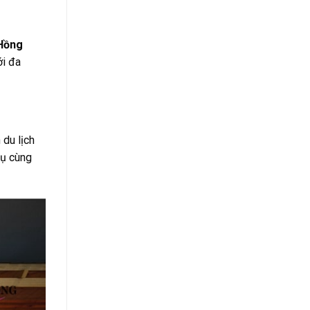
 Hồng
ới đa
du lịch
vụ cùng