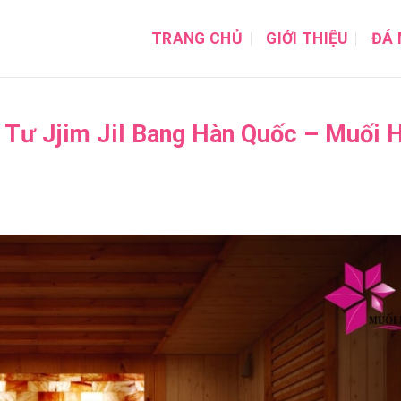
TRANG CHỦ
GIỚI THIỆU
ĐÁ 
 Tư Jjim Jil Bang Hàn Quốc – Muối 