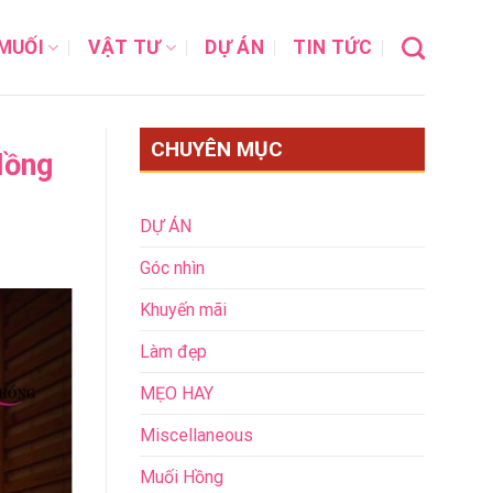
MUỐI
VẬT TƯ
DỰ ÁN
TIN TỨC
CHUYÊN MỤC
Hồng
DỰ ÁN
Góc nhìn
Khuyến mãi
Làm đẹp
MẸO HAY
Miscellaneous
Muối Hồng