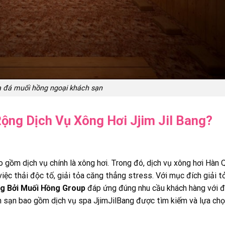
a đá muối hồng ngoại khách sạn
ng Dịch Vụ Xông Hơi Jjim Jil Bang?
 gồm dịch vụ chính là xông hơi. Trong đó, dịch vụ xông hơi Hàn 
iệc thải độc tố, giải tỏa căng thẳng stress. Với mục đích giải t
ng Bởi Muối Hồng Group
đáp ứng đúng nhu cầu khách hàng với 
hách sạn bao gồm dịch vụ spa JjimJilBang được tìm kiếm và lựa chọ