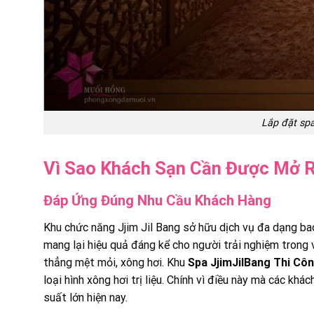
Lắp đặt sp
Vì Sao Khách Sạn Cần Được Mở Rộ
Đáp Ứng Đúng Nhu Cầu Khách Hàng
Khu chức năng Jjim Jil Bang sở hữu dịch vụ đa dạng bao
mang lại hiệu quả đáng kể cho người trải nghiệm trong v
thẳng mệt mỏi, xông hơi. Khu
Spa JjimJilBang Thi Cô
loại hình xông hơi trị liệu. Chính vì điều này mà các k
suất lớn hiện nay.