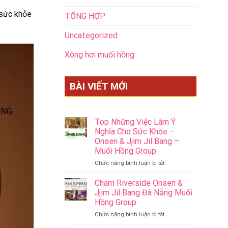
 sức khỏe
TỔNG HỢP
Uncategorized
Xông hơi muối hồng
BÀI VIẾT MỚI
Top Những Việc Làm Ý
Nghĩa Cho Sức Khỏe –
Onsen & Jjim Jil Bang –
Muối Hồng Group
ở
Chức năng bình luận bị tắt
Top
Những
Cham Riverside Onsen &
Việc
Jjim Jil Bang Đà Nẵng Muối
Làm
Hồng Group
Ý
ở
Chức năng bình luận bị tắt
Nghĩa
Cham
Cho