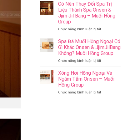
Riverside
Sức
Có Nên Thay Đổi Spa Trị
Onsen
Khỏe
Liệu Thành Spa Onsen &
&
–
Jjim Jil Bang – Muối Hồng
Jjim
Onsen
Group
Jil
&
Bang
Jjim
ở
Chức năng bình luận bị tắt
Đà
Jil
Có
Nẵng
Bang
Nên
Spa Đá Muối Hồng Ngoại Có
Muối
–
Thay
Gì Khác Onsen & JjimJilBang
Hồng
Muối
Đổi
Không? Muối Hồng Group
Group
Hồng
Spa
ở
Chức năng bình luận bị tắt
Group
Trị
Spa
Liệu
Đá
Thành
Xông Hơi Hồng Ngoại Và
Muối
Spa
Ngâm Tắm Onsen – Muối
Hồng
Onsen
Hồng Group
Ngoại
&
ở
Chức năng bình luận bị tắt
Có
Jjim
Xông
Gì
Jil
Hơi
Khác
Bang
Hồng
Onsen
–
Ngoại
&
Muối
Và
JjimJilBang
Hồng
Ngâm
Không?
Group
Tắm
Muối
Onsen
Hồng
–