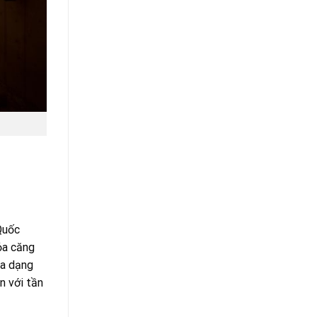
Quốc
ỏa căng
đa dạng
n với tần