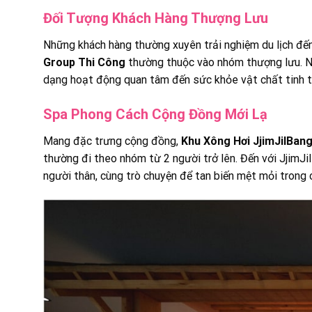
Đối Tượng Khách Hàng Thượng Lưu
Những khách hàng thường xuyên trải nghiệm du lịch đến
Group Thi Công
thường thuộc vào nhóm thượng lưu. N
dạng hoạt động quan tâm đến sức khỏe vật chất tinh 
Spa Phong Cách Cộng Đồng Mới Lạ
Mang đặc trưng cộng đồng,
Khu Xông Hơi JjimJilBan
thường đi theo nhóm từ 2 người trở lên. Đến với JjimJ
người thân, cùng trò chuyện để tan biến mệt mỏi trong c