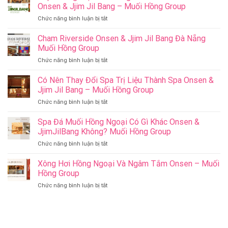
Onsen & Jjim Jil Bang – Muối Hồng Group
ở
Chức năng bình luận bị tắt
Top
Những
Cham Riverside Onsen & Jjim Jil Bang Đà Nẵng
Việc
Muối Hồng Group
Làm
ở
Chức năng bình luận bị tắt
Ý
Cham
Nghĩa
Riverside
Có Nên Thay Đổi Spa Trị Liệu Thành Spa Onsen &
Cho
Onsen
Sức
Jjim Jil Bang – Muối Hồng Group
&
Khỏe
ở
Chức năng bình luận bị tắt
Jjim
–
Có
Jil
Onsen
Nên
Spa Đá Muối Hồng Ngoại Có Gì Khác Onsen &
Bang
&
Thay
Đà
JjimJilBang Không? Muối Hồng Group
Jjim
Đổi
Nẵng
Jil
ở
Chức năng bình luận bị tắt
Spa
Muối
Bang
Spa
Trị
Hồng
–
Đá
Xông Hơi Hồng Ngoại Và Ngâm Tắm Onsen – Muối
Liệu
Group
Muối
Muối
Thành
Hồng Group
Hồng
Hồng
Spa
Group
ở
Chức năng bình luận bị tắt
Ngoại
Onsen
Xông
Có
&
Hơi
Gì
Jjim
Hồng
Khác
Jil
Ngoại
Onsen
Bang