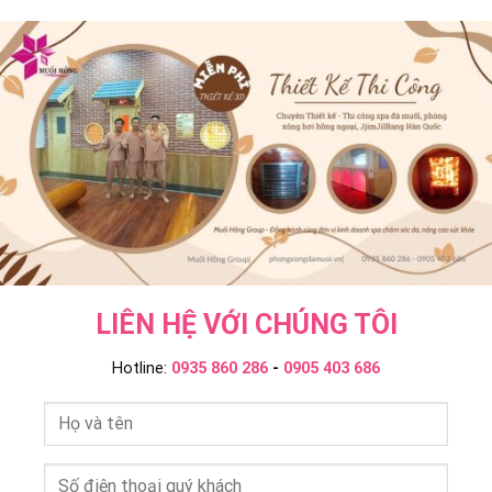
Và
&
–
Ngâm
JjimJilBang
Muối
Tắm
Không?
Hồng
Onsen
Muối
Group
–
Hồng
Muối
Group
Hồng
Group
LIÊN HỆ VỚI CHÚNG TÔI
Hotline:
0935 860 286
-
0905 403 686