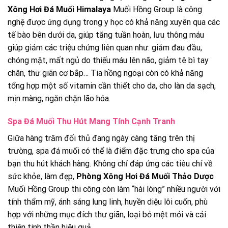
Xông Hơi Đá Muối Himalaya
Muối Hồng Group là công
nghệ được ứng dụng trong y học có khả năng xuyên qua các
tế bào bên dưới da, giúp tăng tuần hoàn, lưu thông máu
giúp giảm các triệu chứng liên quan như: giảm đau đầu,
chóng mặt, mất ngủ do thiếu máu lên não, giảm tê bì tay
chân, thư giãn cơ bắp… Tia hồng ngoại còn có khả năng
tổng hợp một số vitamin cần thiết cho da, cho làn da sạch,
mịn màng, ngăn chặn lão hóa.
Spa Đá Muối Thu Hút Mang Tính Cạnh Tranh
Giữa hàng trăm đối thủ đang ngày càng tăng trên thị
trường, spa đá muối có thể là điểm đặc trưng cho spa của
bạn thu hút khách hàng. Không chỉ đáp ứng các tiêu chí về
sức khỏe, làm đẹp,
Phòng Xông Hơi Đá Muối Thảo Dược
Muối Hồng Group thi công còn làm “hài lòng” nhiều người với
tính thẩm mỹ, ánh sáng lung linh, huyền diệu lôi cuốn, phù
hợp với những mục đích thư giãn, loại bỏ mệt mỏi và cải
thiện tinh thần hiệu quả.