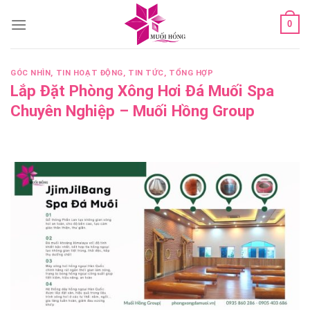
Skip
0
to
content
GÓC NHÌN
,
TIN HOẠT ĐỘNG
,
TIN TỨC
,
TỔNG HỢP
Lắp Đặt Phòng Xông Hơi Đá Muối Spa
Chuyên Nghiệp – Muối Hồng Group