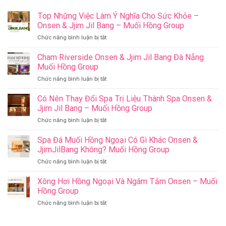
Top Những Việc Làm Ý Nghĩa Cho Sức Khỏe –
Onsen & Jjim Jil Bang – Muối Hồng Group
ở
Chức năng bình luận bị tắt
Top
Những
Cham Riverside Onsen & Jjim Jil Bang Đà Nẵng
Việc
Muối Hồng Group
Làm
ở
Chức năng bình luận bị tắt
Ý
Cham
Nghĩa
Riverside
Có Nên Thay Đổi Spa Trị Liệu Thành Spa Onsen &
Cho
Onsen
Sức
Jjim Jil Bang – Muối Hồng Group
&
Khỏe
ở
Chức năng bình luận bị tắt
Jjim
–
Có
Jil
Onsen
Nên
Spa Đá Muối Hồng Ngoại Có Gì Khác Onsen &
Bang
&
Thay
Đà
JjimJilBang Không? Muối Hồng Group
Jjim
Đổi
Nẵng
Jil
ở
Chức năng bình luận bị tắt
Spa
Muối
Bang
Spa
Trị
Hồng
–
Đá
Xông Hơi Hồng Ngoại Và Ngâm Tắm Onsen – Muối
Liệu
Group
Muối
Muối
Thành
Hồng Group
Hồng
Hồng
Spa
Group
ở
Chức năng bình luận bị tắt
Ngoại
Onsen
Xông
Có
&
Hơi
Gì
Jjim