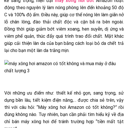
kế sang trọng, hiện đại
máy xông hơi ướt
Amazon hoạt
động theo nguyên lý làm nóng phòng lên đến khoảng 50 độ
C và 100% độ ẩm. Điều này, giúp cơ thể nóng lên làm giãn nở
lỗ chân lông, đào thải chất độc và cặn bã ra bên ngoài.
Đồng thời giúp giảm bớt viêm xoang, hen suyễn, dị ứng và
viêm phế quản, thúc đẩy quá trình trao đổi chất. Mặt khác
giúp cải thiện làn da của bạn bằng cách loại bỏ da chết trả
lại cho bạn một làn da trắng mịn.
Với những ưu điểm như: thiết kế nhỏ gọn, sang trọng, sử
dụng bền lâu, tiết kiệm điện năng,… được chia sẻ trên, vậy
thì với câu hỏi: “Máy xông hơi Amazon có tốt không?” rồi
đúng không nào. Tuy nhiên, bạn cần phải tìm hiểu kỹ về địa
chỉ bán máy xông hơi để tránh trường hợp “tiền mất tật