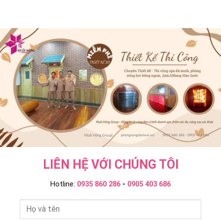
Hồng
Khác
Jil
Ngoại
Onsen
Bang
Và
&
–
Ngâm
JjimJilBang
Muối
Tắm
Không?
Hồng
Onsen
Muối
Group
–
Hồng
Muối
Group
Hồng
Group
LIÊN HỆ VỚI CHÚNG TÔI
Hotline:
0935 860 286
-
0905 403 686