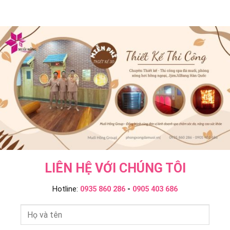
Khác
Jil
Ngoại
Onsen
Bang
Và
&
–
Ngâm
JjimJilBang
Muối
Tắm
Không?
Hồng
Onsen
Muối
Group
–
Hồng
Muối
Group
Hồng
Group
LIÊN HỆ VỚI CHÚNG TÔI
Hotline:
0935 860 286
-
0905 403 686