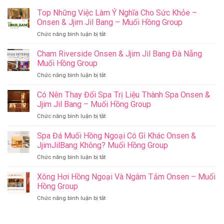
Top Những Việc Làm Ý Nghĩa Cho Sức Khỏe –
Onsen & Jjim Jil Bang – Muối Hồng Group
ở
Chức năng bình luận bị tắt
Top
Những
Cham Riverside Onsen & Jjim Jil Bang Đà Nẵng
Việc
Muối Hồng Group
Làm
ở
Chức năng bình luận bị tắt
Ý
Cham
Nghĩa
Riverside
Có Nên Thay Đổi Spa Trị Liệu Thành Spa Onsen &
Cho
Onsen
Sức
Jjim Jil Bang – Muối Hồng Group
&
Khỏe
ở
Chức năng bình luận bị tắt
Jjim
–
Có
Jil
Onsen
Nên
Spa Đá Muối Hồng Ngoại Có Gì Khác Onsen &
Bang
&
Thay
Đà
JjimJilBang Không? Muối Hồng Group
Jjim
Đổi
Nẵng
Jil
ở
Chức năng bình luận bị tắt
Spa
Muối
Bang
Spa
Trị
Hồng
–
Đá
Xông Hơi Hồng Ngoại Và Ngâm Tắm Onsen – Muối
Liệu
Group
Muối
Muối
Thành
Hồng Group
Hồng
Hồng
Spa
Group
ở
Chức năng bình luận bị tắt
Ngoại
Onsen
Xông
Có
&
Hơi
Gì
Jjim
Hồng