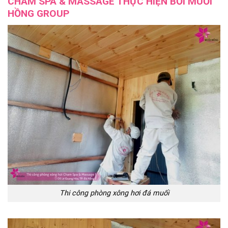
CHAM SPA & MASSAGE THỰC HIỆN BỞI MUỐI
HỒNG GROUP
Thi công phòng xông hơi đá muối