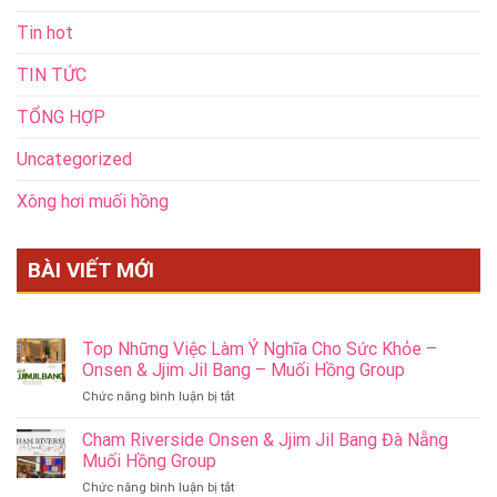
Tin hot
TIN TỨC
TỔNG HỢP
Uncategorized
Xông hơi muối hồng
BÀI VIẾT MỚI
Top Những Việc Làm Ý Nghĩa Cho Sức Khỏe –
Onsen & Jjim Jil Bang – Muối Hồng Group
ở
Chức năng bình luận bị tắt
Top
Những
Cham Riverside Onsen & Jjim Jil Bang Đà Nẵng
Việc
Muối Hồng Group
Làm
ở
Chức năng bình luận bị tắt
Ý