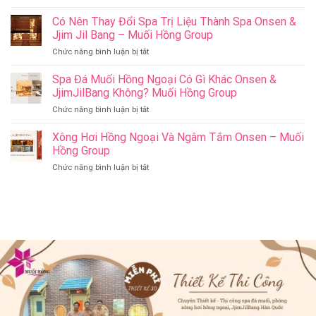
Cham
Nghĩa
Riverside
Có Nên Thay Đổi Spa Trị Liệu Thành Spa Onsen &
Cho
Onsen
Sức
Jjim Jil Bang – Muối Hồng Group
&
Khỏe
ở
Chức năng bình luận bị tắt
Jjim
–
Có
Jil
Onsen
Nên
Spa Đá Muối Hồng Ngoại Có Gì Khác Onsen &
Bang
&
Thay
Đà
JjimJilBang Không? Muối Hồng Group
Jjim
Đổi
Nẵng
Jil
ở
Chức năng bình luận bị tắt
Spa
Muối
Bang
Spa
Trị
Hồng
–
Đá
Xông Hơi Hồng Ngoại Và Ngâm Tắm Onsen – Muối
Liệu
Group
Muối
Muối
Thành
Hồng Group
Hồng
Hồng
Spa
Group
ở
Chức năng bình luận bị tắt
Ngoại
Onsen
Xông
Có
&
Hơi
Gì
Jjim
Hồng
Khác
Jil
Ngoại
Onsen
Bang
Và
&
–
Ngâm
JjimJilBang
Muối
Tắm
Không?
Hồng
Onsen
Muối
Group
–
Hồng
Muối
Group
Hồng
Group