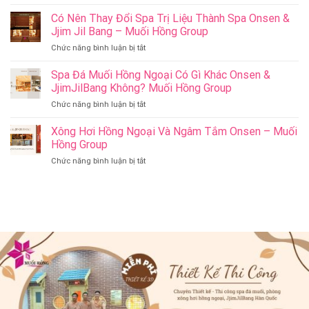
Cham
Nghĩa
Riverside
Có Nên Thay Đổi Spa Trị Liệu Thành Spa Onsen &
Cho
Onsen
Sức
Jjim Jil Bang – Muối Hồng Group
&
Khỏe
ở
Chức năng bình luận bị tắt
Jjim
–
Có
Jil
Onsen
Nên
Spa Đá Muối Hồng Ngoại Có Gì Khác Onsen &
Bang
&
Thay
Đà
JjimJilBang Không? Muối Hồng Group
Jjim
Đổi
Nẵng
Jil
ở
Chức năng bình luận bị tắt
Spa
Muối
Bang
Spa
Trị
Hồng
–
Đá
Xông Hơi Hồng Ngoại Và Ngâm Tắm Onsen – Muối
Liệu
Group
Muối
Muối
Thành
Hồng Group
Hồng
Hồng
Spa
Group
ở
Chức năng bình luận bị tắt
Ngoại
Onsen
Xông
Có
&
Hơi
Gì
Jjim
Hồng
Khác
Jil
Ngoại
Onsen
Bang
Và
&
–
Ngâm
JjimJilBang
Muối
Tắm
Không?
Hồng
Onsen
Muối
Group
–
Hồng
Muối
Group
Hồng
Group