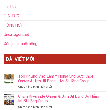
Tin hot
TIN TỨC
TỔNG HỢP
Uncategorized
Xông hơi muối hồng
BÀI VIẾT MỚI
Top Những Việc Làm Ý Nghĩa Cho Sức Khỏe –
Onsen & Jjim Jil Bang – Muối Hồng Group
ở
Chức năng bình luận bị tắt
Top
Những
Cham Riverside Onsen & Jjim Jil Bang Đà Nẵng
Việc
Muối Hồng Group
Làm
ở
Chức năng bình luận bị tắt
Ý