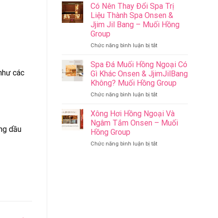
Riverside
Sức
Có Nên Thay Đổi Spa Trị
Onsen
Khỏe
Liệu Thành Spa Onsen &
&
–
Jjim Jil Bang – Muối Hồng
Jjim
Onsen
Group
Jil
&
Bang
Jjim
ở
Chức năng bình luận bị tắt
Đà
Jil
Có
Nẵng
Bang
Nên
Spa Đá Muối Hồng Ngoại Có
Muối
–
Thay
 như các
Gì Khác Onsen & JjimJilBang
Hồng
Muối
Đổi
Không? Muối Hồng Group
Group
Hồng
Spa
ở
Chức năng bình luận bị tắt
Group
Trị
Spa
Liệu
Đá
Thành
Xông Hơi Hồng Ngoại Và
Muối
Spa
Ngâm Tắm Onsen – Muối
Hồng
Onsen
ng dầu
Hồng Group
Ngoại
&
ở
Chức năng bình luận bị tắt
Có
Jjim
Xông
Gì
Jil
Hơi
Khác
Bang
Hồng
Onsen
–
Ngoại
&
Muối
Và
JjimJilBang
Hồng
Ngâm
Không?
Group
Tắm
Muối
Onsen
Hồng
–