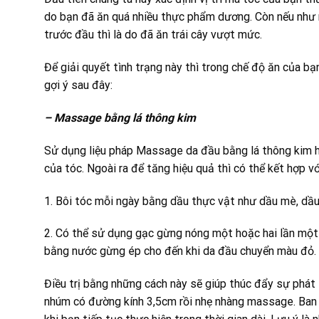
do bạn đã ăn quá nhiều thực phẩm dương. Còn nếu như r
trước đầu thì là do đã ăn trái cây vượt mức.
Để giải quyết tình trạng này thì trong chế độ ăn của bạ
gợi ý sau đây:
– Massage bằng lá thông kim
Sử dụng liệu pháp Massage da đầu bằng lá thông kim hằ
của tóc. Ngoài ra để tăng hiệu quả thì có thể kết hợp vớ
1. Bôi tóc mỗi ngày bằng dầu thực vật như dầu mè, dầu
2. Có thể sử dụng gạc gừng nóng một hoặc hai lần một 
bằng nước gừng ép cho đến khi da đầu chuyển màu đỏ. 
Điều trị bằng những cách này sẽ giúp thúc đẩy sự phát t
nhúm có đường kính 3,5cm rồi nhẹ nhàng massage. Ban 