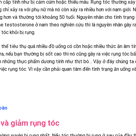
nh cấp tính như bị cảm cúm hoặc thiếu máu. Rụng tóc thường xảy 
chỉ xảy ra với phụ nữ mà nó còn xảy ra nhiều hơn với nam giới. 
ng hơn và thường tới khoảng 50 tuổi. Nguyên nhân cho tình trạng
one testosterone ở nam theo nghiên cứu thì là nguyên nhân gây r
tóc khỏi bị rụng.
 thể tiêu thụ quá nhiều đồ uống có cồn hoặc nhiều thức ăn âm tí
 ra, nếu bạn thường bị sốt cao thì nó cũng gây ra việc rụng tóc b
ăn những thực phẩm dương tính như thịt bò… Vậy ở đây chúng ta 
ệc rụng tóc. Vì vậy cần phải quan tâm đến tình trạng ăn uống và
toàn
 và giảm rụng tóc
ường xuyên bị rụng nhất. Nếu tóc thường bị rụng ở sau của đầu th