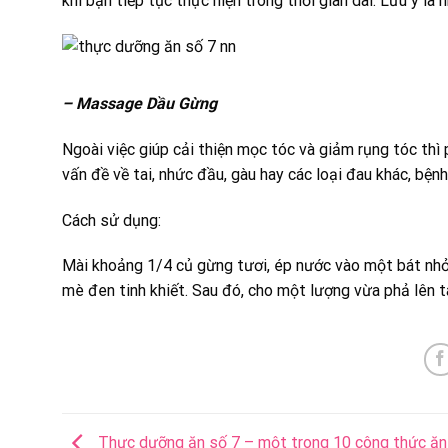
khi bạn tiếp tục thực hiện trong thời gian dài. Lưu ý là
– Massage Dầu Gừng
Ngoài việc giúp cải thiện mọc tóc và giảm rụng tóc thì
vấn đề về tai, nhức đầu, gàu hay các loại đau khác, bện
Cách sử dụng:
Mài khoảng 1/4 củ gừng tươi, ép nước vào một bát nh
mè đen tinh khiết. Sau đó, cho một lượng vừa phả lên 
Thực dưỡng ăn số 7 – một trong 10 công thức ăn