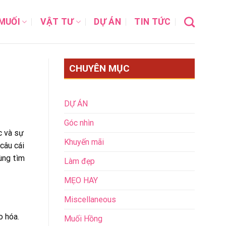
MUỐI
VẬT TƯ
DỰ ÁN
TIN TỨC
CHUYÊN MỤC
DỰ ÁN
Góc nhìn
c và sự
Khuyến mãi
câu cái
ùng tìm
Làm đẹp
MẸO HAY
Miscellaneous
o hóa.
Muối Hồng