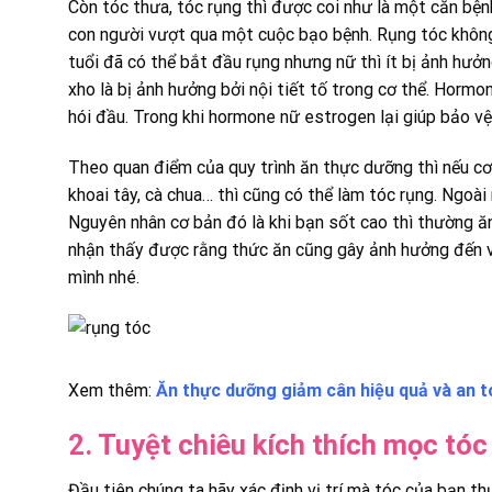
Còn tóc thưa, tóc rụng thì được coi như là một căn bệ
con người vượt qua một cuộc bạo bệnh. Rụng tóc không 
tuổi đã có thể bắt đầu rụng nhưng nữ thì ít bị ảnh hưở
xho là bị ảnh hưởng bởi nội tiết tố trong cơ thể. Horm
hói đầu. Trong khi hormone nữ estrogen lại giúp bảo vệ 
Theo quan điểm của quy trình ăn thực dưỡng thì nếu cơ
khoai tây, cà chua… thì cũng có thể làm tóc rụng. Ngoài
Nguyên nhân cơ bản đó là khi bạn sốt cao thì thường 
nhận thấy được rằng thức ăn cũng gây ảnh hưởng đến vi
mình nhé.
Xem thêm:
Ăn thực dưỡng giảm cân hiệu quả và an 
2. Tuyệt chiêu kích thích mọc tóc
Đầu tiên chúng ta hãy xác định vị trí mà tóc của bạn th