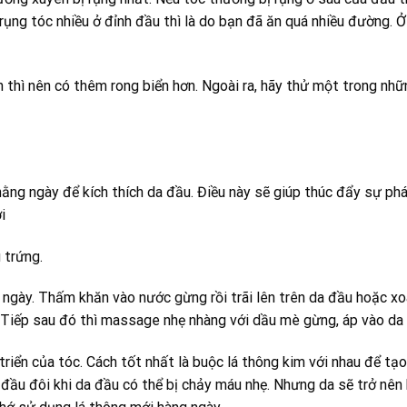
ụng tóc nhiều ở đỉnh đầu thì là do bạn đã ăn quá nhiều đường. Ở
n thì nên có thêm rong biển hơn. Ngoài ra, hãy thử một trong nh
ng ngày để kích thích da đầu. Điều này sẽ giúp thúc đẩy sự phá
i
 trứng.
ngày. Thấm khăn vào nước gừng rồi trãi lên trên da đầu hoặc x
Tiếp sau đó thì massage nhẹ nhàng với dầu mè gừng, áp vào da
riển của tóc. Cách tốt nhất là buộc lá thông kim với nhau để tạ
đầu đôi khi da đầu có thể bị chảy máu nhẹ. Nhưng da sẽ trở nên