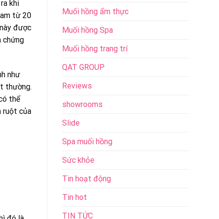
ra khi
Muối hồng ẩm thực
Nam từ 20
 này được
Muối hồng Spa
a chứng
Muối hồng trang trí
QAT GROUP
nh như
Reviews
ất thường.
có thể
showrooms
 ruột của
Slide
Spa muối hồng
Sức khỏe
Tin hoạt động
Tin hot
TIN TỨC
ì đó là