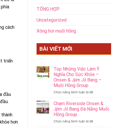
 phía
TỔNG HỢP
Uncategorized
ững cách
Xông hơi muối hồng
BÀI VIẾT MỚI
t triển
Top Những Việc Làm Ý
Nghĩa Cho Sức Khỏe –
Onsen & Jjim Jil Bang –
Muối Hồng Group
ở
Chức năng bình luận bị tắt
oa đầu
Top
 đầu.
Những
Cham Riverside Onsen &
Việc
Jjim Jil Bang Đà Nẵng Muối
Làm
Hồng Group
o thành
Ý
ở
 khỏe hơn
Chức năng bình luận bị tắt
Nghĩa
Cham
Cho