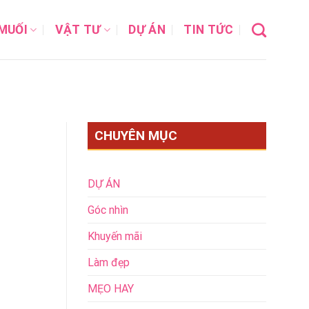
MUỐI
VẬT TƯ
DỰ ÁN
TIN TỨC
CHUYÊN MỤC
DỰ ÁN
Góc nhìn
Khuyến mãi
Làm đẹp
MẸO HAY