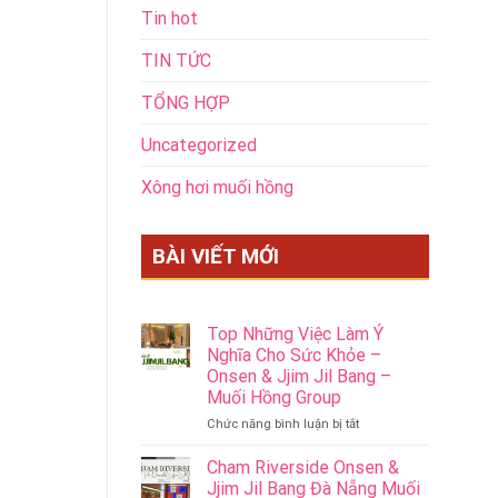
Tin hot
TIN TỨC
TỔNG HỢP
Uncategorized
Xông hơi muối hồng
BÀI VIẾT MỚI
Top Những Việc Làm Ý
Nghĩa Cho Sức Khỏe –
Onsen & Jjim Jil Bang –
Muối Hồng Group
ở
Chức năng bình luận bị tắt
Top
Những
Cham Riverside Onsen &
Việc
Jjim Jil Bang Đà Nẵng Muối