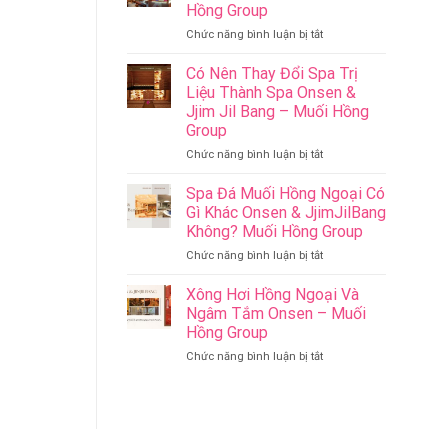
Làm
Hồng Group
Ý
ở
Chức năng bình luận bị tắt
Nghĩa
Cham
Cho
Riverside
Sức
Có Nên Thay Đổi Spa Trị
Onsen
Khỏe
Liệu Thành Spa Onsen &
&
–
Jjim Jil Bang – Muối Hồng
Jjim
Onsen
Group
Jil
&
Bang
Jjim
ở
Chức năng bình luận bị tắt
Đà
Jil
Có
Nẵng
Bang
Nên
Spa Đá Muối Hồng Ngoại Có
Muối
–
Thay
Gì Khác Onsen & JjimJilBang
Hồng
Muối
Đổi
Không? Muối Hồng Group
Group
Hồng
Spa
ở
Chức năng bình luận bị tắt
Group
Trị
Spa
Liệu
Đá
Thành
Xông Hơi Hồng Ngoại Và
Muối
Spa
Ngâm Tắm Onsen – Muối
Hồng
Onsen
Hồng Group
Ngoại
&
ở
Chức năng bình luận bị tắt
Có
Jjim
Xông
Gì
Jil
Hơi
Khác
Bang
Hồng
Onsen
–
Ngoại
&
Muối
Và
JjimJilBang
Hồng