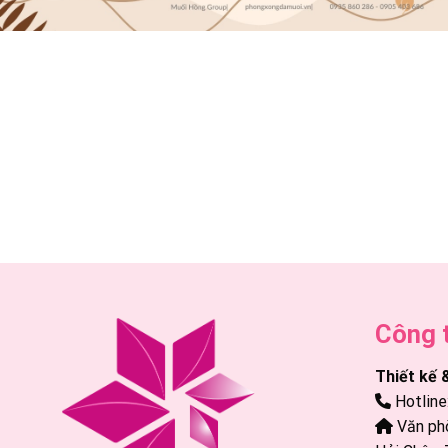
Công 
Thiết kế 
Hotline
Văn phò