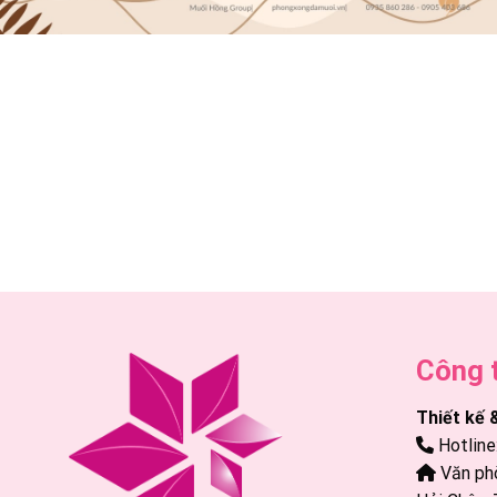
Công 
Thiết kế 
Hotline
Văn phò