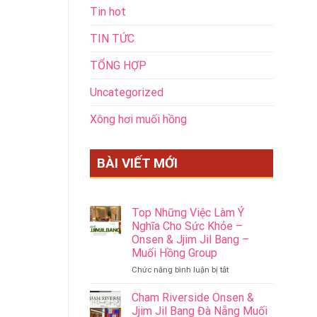
Tin hot
TIN TỨC
TỔNG HỢP
Uncategorized
Xông hơi muối hồng
BÀI VIẾT MỚI
Top Những Việc Làm Ý
Nghĩa Cho Sức Khỏe –
Onsen & Jjim Jil Bang –
Muối Hồng Group
ở
Chức năng bình luận bị tắt
Top
Những
Cham Riverside Onsen &
Việc
Jjim Jil Bang Đà Nẵng Muối