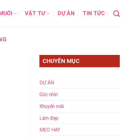
MUỐI
VẬT TƯ
DỰ ÁN
TIN TỨC
NG
CHUYÊN MỤC
DỰ ÁN
Góc nhìn
Khuyến mãi
Làm đẹp
MẸO HAY