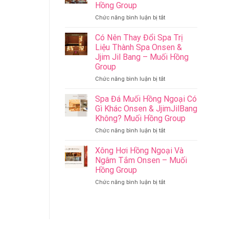
Làm
Hồng Group
Ý
ở
Chức năng bình luận bị tắt
Nghĩa
Cham
Cho
Riverside
Sức
Có Nên Thay Đổi Spa Trị
Onsen
Khỏe
Liệu Thành Spa Onsen &
&
–
Jjim Jil Bang – Muối Hồng
Jjim
Onsen
Group
Jil
&
Bang
Jjim
ở
Chức năng bình luận bị tắt
Đà
Jil
Có
Nẵng
Bang
Nên
Spa Đá Muối Hồng Ngoại Có
Muối
–
Thay
Gì Khác Onsen & JjimJilBang
Hồng
Muối
Đổi
Không? Muối Hồng Group
Group
Hồng
Spa
ở
Chức năng bình luận bị tắt
Group
Trị
Spa
Liệu
Đá
Thành
Xông Hơi Hồng Ngoại Và
Muối
Spa
Ngâm Tắm Onsen – Muối
Hồng
Onsen
Hồng Group
Ngoại
&
ở
Chức năng bình luận bị tắt
Có
Jjim
Xông
Gì
Jil
Hơi
Khác
Bang
Hồng
Onsen
–
Ngoại
&
Muối
Và
JjimJilBang
Hồng