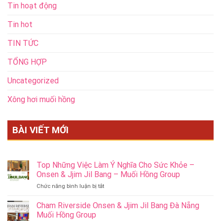
Tin hoạt động
Tin hot
TIN TỨC
TỔNG HỢP
Uncategorized
Xông hơi muối hồng
BÀI VIẾT MỚI
Top Những Việc Làm Ý Nghĩa Cho Sức Khỏe –
Onsen & Jjim Jil Bang – Muối Hồng Group
ở
Chức năng bình luận bị tắt
Top
Những
Cham Riverside Onsen & Jjim Jil Bang Đà Nẵng
Việc
Muối Hồng Group
Làm