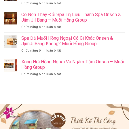
ở
Chức năng bình luận bị tắt
Ý
Cham
Nghĩa
Riverside
Có Nên Thay Đổi Spa Trị Liệu Thành Spa Onsen &
Cho
Onsen
Sức
Jjim Jil Bang – Muối Hồng Group
&
Khỏe
ở
Chức năng bình luận bị tắt
Jjim
–
Có
Jil
Onsen
Nên
Spa Đá Muối Hồng Ngoại Có Gì Khác Onsen &
Bang
&
Thay
Đà
JjimJilBang Không? Muối Hồng Group
Jjim
Đổi
Nẵng
Jil
ở
Chức năng bình luận bị tắt
Spa
Muối
Bang
Spa
Trị
Hồng
–
Đá
Xông Hơi Hồng Ngoại Và Ngâm Tắm Onsen – Muối
Liệu
Group
Muối
Muối
Thành
Hồng Group
Hồng
Hồng
Spa
Group
ở
Chức năng bình luận bị tắt
Ngoại
Onsen
Xông
Có
&
Hơi
Gì
Jjim
Hồng
Khác
Jil
Ngoại
Onsen
Bang
Và
&
–
Ngâm
JjimJilBang
Muối
Tắm
Không?
Hồng
Onsen
Muối
Group
–
Hồng
Muối
Group
Hồng