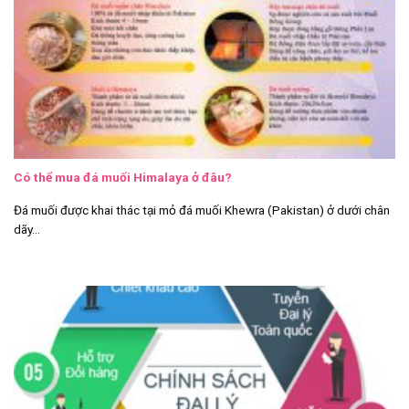
Có thể mua đá muối Himalaya ở đâu?
Đá muối được khai thác tại mỏ đá muối Khewra (Pakistan) ở dưới chân
dãy...