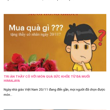
TRI ÂN THẦY CÔ VỚI MÓN QUÀ SỨC KHỎE TỪ ĐÁ MUỐI
HIMALAYA
Ngày nhà giáo Việt Nam 20/11 đang đến gần, mọi người đã chọn được
món...