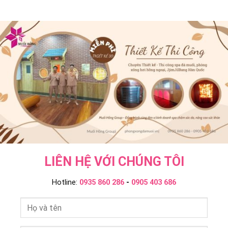
Ngoại
Onsen
Bang
Và
&
–
Ngâm
JjimJilBang
Muối
Tắm
Không?
Hồng
Onsen
Muối
Group
–
Hồng
Muối
Group
Hồng
Group
LIÊN HỆ VỚI CHÚNG TÔI
Hotline:
0935 860 286
-
0905 403 686