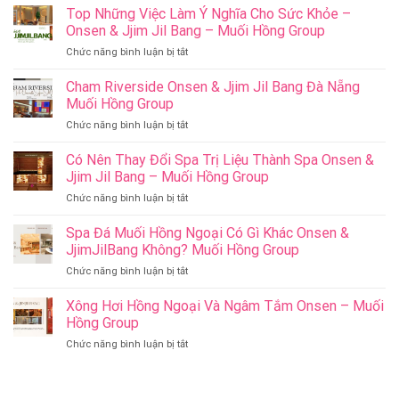
Top Những Việc Làm Ý Nghĩa Cho Sức Khỏe –
Onsen & Jjim Jil Bang – Muối Hồng Group
ở
Chức năng bình luận bị tắt
Top
Những
Cham Riverside Onsen & Jjim Jil Bang Đà Nẵng
Việc
Muối Hồng Group
Làm
ở
Chức năng bình luận bị tắt
Ý
Cham
Nghĩa
Riverside
Có Nên Thay Đổi Spa Trị Liệu Thành Spa Onsen &
Cho
Onsen
Sức
Jjim Jil Bang – Muối Hồng Group
&
Khỏe
ở
Chức năng bình luận bị tắt
Jjim
–
Có
Jil
Onsen
Nên
Spa Đá Muối Hồng Ngoại Có Gì Khác Onsen &
Bang
&
Thay
Đà
JjimJilBang Không? Muối Hồng Group
Jjim
Đổi
Nẵng
Jil
ở
Chức năng bình luận bị tắt
Spa
Muối
Bang
Spa
Trị
Hồng
–
Đá
Xông Hơi Hồng Ngoại Và Ngâm Tắm Onsen – Muối
Liệu
Group
Muối
Muối
Thành
Hồng Group
Hồng
Hồng
Spa
Group
ở
Chức năng bình luận bị tắt
Ngoại
Onsen
Xông
Có
&
Hơi
Gì
Jjim
Hồng
Khác
Jil