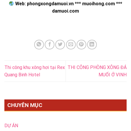
Web: phongxongdamuoi.vn *** muoihong.com ***
damuoi.com
Thi công khu xông hơi tại Rex
THI CÔNG PHÒNG XÔNG ĐÁ
Quang Binh Hotel
MUỐI Ở VINH
CHUYÊN MỤC
DỰ ÁN