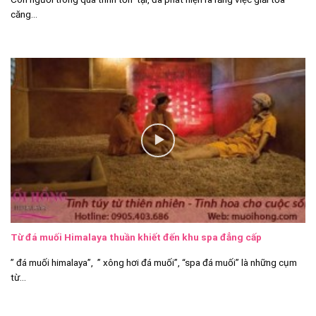
căng...
Từ đá muối Himalaya thuần khiết đến khu spa đẳng cấp
” đá muối himalaya”, ” xông hơi đá muối”, “spa đá muối” là những cụm
từ...