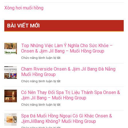
Xông hơi muối hồng
BÀI VIẾT MỚI
Top Những Việc Làm Ý Nghĩa Cho Sức Khỏe –
Onsen & Jjim Jil Bang – Muối Hồng Group
ở
Chức năng bình luận bị tắt
Top
Những
Cham Riverside Onsen & Jjim Jil Bang Đà Nẵng
Việc
Muối Hồng Group
Làm
ở
Chức năng bình luận bị tắt
Ý
Cham
Nghĩa
Riverside
Có Nên Thay Đổi Spa Trị Liệu Thành Spa Onsen &
Cho
Onsen
Sức
Jjim Jil Bang – Muối Hồng Group
&
Khỏe
ở
Chức năng bình luận bị tắt
Jjim
–
Có
Jil
Onsen
Nên
Spa Đá Muối Hồng Ngoại Có Gì Khác Onsen &
Bang
&
Thay
Đà
JjimJilBang Không? Muối Hồng Group
Jjim
Đổi
Nẵng
Jil
ở