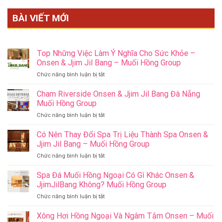
BÀI VIẾT MỚI
Top Những Việc Làm Ý Nghĩa Cho Sức Khỏe –
Onsen & Jjim Jil Bang – Muối Hồng Group
ở
Chức năng bình luận bị tắt
Top
Những
Cham Riverside Onsen & Jjim Jil Bang Đà Nẵng
Việc
Muối Hồng Group
Làm
ở
Chức năng bình luận bị tắt
Ý
Cham
Nghĩa
Riverside
Có Nên Thay Đổi Spa Trị Liệu Thành Spa Onsen &
Cho
Onsen
Sức
Jjim Jil Bang – Muối Hồng Group
&
Khỏe
ở
Chức năng bình luận bị tắt
Jjim
–
Có
Jil
Onsen
Nên
Spa Đá Muối Hồng Ngoại Có Gì Khác Onsen &
Bang
&
Thay
Đà
JjimJilBang Không? Muối Hồng Group
Jjim
Đổi
Nẵng
Jil
ở
Chức năng bình luận bị tắt
Spa
Muối
Bang
Spa
Trị
Hồng
–
Đá
Xông Hơi Hồng Ngoại Và Ngâm Tắm Onsen – Muối
Liệu
Group
Muối
Muối