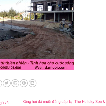
Xông hơi đá muối đẳng cấp tại The Holiday Spa 
gủ và