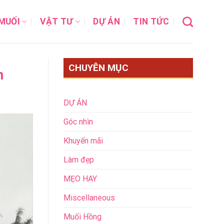
MUỐI
VẬT TƯ
DỰ ÁN
TIN TỨC
CHUYÊN MỤC
h
DỰ ÁN
Góc nhìn
Khuyến mãi
Làm đẹp
MẸO HAY
Miscellaneous
Muối Hồng