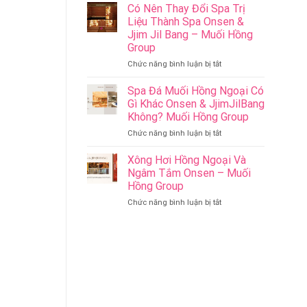
Riverside
Sức
Có Nên Thay Đổi Spa Trị
Onsen
Khỏe
Liệu Thành Spa Onsen &
&
–
Jjim Jil Bang – Muối Hồng
Jjim
Onsen
Group
Jil
&
Bang
Jjim
ở
Chức năng bình luận bị tắt
Đà
Jil
Có
Nẵng
Bang
Nên
Spa Đá Muối Hồng Ngoại Có
Muối
–
Thay
Gì Khác Onsen & JjimJilBang
Hồng
Muối
Đổi
Không? Muối Hồng Group
Group
Hồng
Spa
ở
Chức năng bình luận bị tắt
Group
Trị
Spa
Liệu
Đá
Thành
Xông Hơi Hồng Ngoại Và
Muối
Spa
Ngâm Tắm Onsen – Muối
Hồng
Onsen
Hồng Group
Ngoại
&
ở
Chức năng bình luận bị tắt
Có
Jjim
Xông
Gì
Jil
Hơi
Khác
Bang
Hồng
Onsen
–
Ngoại
&
Muối
Và
JjimJilBang
Hồng
Ngâm
Không?
Group
Tắm
Muối
Onsen
Hồng
–