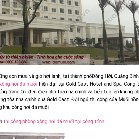
ững cơn mưa và gió hơi lạnh, tại thành phốĐồng Hới, Quảng Bình
xông hơi đá muối
hiện đại tại Gold Cast Hotel and Spa. Công t
ống trang trí, đèn điện cho tòa nhà chính và tiếp tục lên khung c
ong tòa nhà chính của Gold Cast. Đội ngủ thi công của Muối hồ
 khu xông hơi đá muối.
nh
thi công phòng xông hơi đá muối tại công trình.