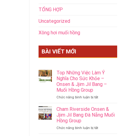
TỔNG HỢP
Uncategorized
Xông hơi muối hồng
BÀI VIẾT MỚI
Top Những Việc Làm Ý
Nghĩa Cho Sức Khỏe –
Onsen & Jjim Jil Bang –
Muối Hồng Group
ở
Chức năng bình luận bị tắt
Top
Những
Cham Riverside Onsen &
Việc
Jjim Jil Bang Đà Nẵng Muối
Làm
Hồng Group
Ý
ở
Chức năng bình luận bị tắt
Nghĩa
Cham
Cho