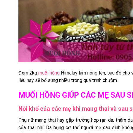
Đem 2kg
muối hồng
Himalay làm nóng lên, sau đó cho v
liệu này sẽ bổ sung nhiều trong quá trình chườm.
MUỐI HỒNG GIÚP CÁC MẸ SAU S
Nỗi khổ của các mẹ khi mang thai và sau s
Phụ nữ mang thai hay gặp trường hợp rạn da, thâm da 
của thai nhi
. Da bụng cơ thể người mẹ sau sinh không