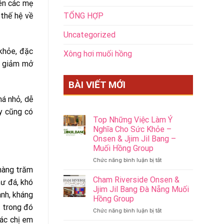
yên các mẹ
TỔNG HỢP
 thế hệ về
Uncategorized
 khỏe, đặc
Xông hơi muối hồng
, giảm mở
BÀI VIẾT MỚI
há nhỏ, dễ
ay cũng có
Top Những Việc Làm Ý
Nghĩa Cho Sức Khỏe –
Onsen & Jjim Jil Bang –
Muối Hồng Group
ở
Chức năng bình luận bị tắt
Top
 hàng trăm
Những
Cham Riverside Onsen &
hư đá, khó
Việc
Jjim Jil Bang Đà Nẵng Muối
anh, kháng
Làm
Hồng Group
Ý
a trong đó
ở
Chức năng bình luận bị tắt
Nghĩa
các chị em
Cham
Cho