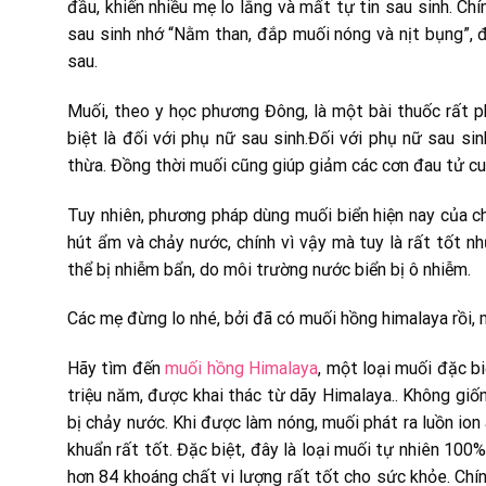
đầu, khiến nhiều mẹ lo lắng và mất tự tin sau sinh. C
sau sinh nhớ “
Nằm than, đắp muối nóng và nịt bụng”, đâ
sau.
Muối, theo y học phương Đông, là một bài thuốc rất p
biệt là đối với phụ nữ sau sinh.Đối với phụ nữ sau s
thừa. Đồng thời muối cũng giúp giảm các cơn đau tử cu
Tuy nhiên, phương pháp dùng muối biển hiện nay của ch
hút ẩm và chảy nước, chính vì vậy mà tuy là rất tốt n
thể bị nhiễm bẩn, do môi trường nước biển bị ô nhiễm.
Các mẹ đừng lo nhé, bởi đã có muối hồng himalaya rồi, 
Hãy tìm đến
muối hồng Himalaya
, một loại muối đặc b
triệu năm, được khai thác từ dãy Himalaya.. Không giố
bị chảy nước. Khi được làm nóng, muối phát ra luồn io
khuẩn rất tốt. Đặc biệt, đây là loại muối tự nhiên 100
hơn 84 khoáng chất vi lượng rất tốt cho sức khỏe. Chí