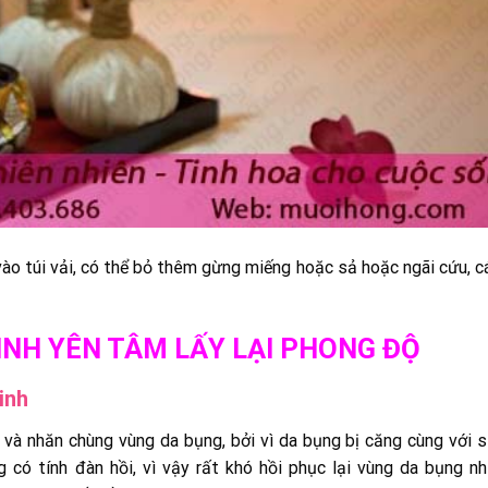
ào túi vải, có thể bỏ thêm gừng miếng hoặc sả hoặc ngãi cứu, 
INH YÊN TÂM LẤY LẠI PHONG ĐỘ
inh
và nhăn chùng vùng da bụng, bởi vì da bụng bị căng cùng với s
 có tính đàn hồi, vì vậy rất khó hồi phục lại vùng da bụng nh