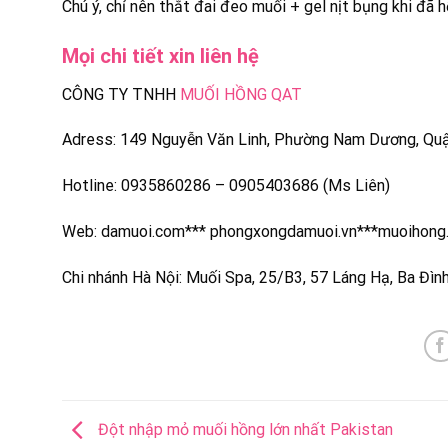
Chú ý, chỉ nên thắt đai đeo muối + gel nịt bụng khi đã 
Mọi chi tiết xin liên hệ
CÔNG TY TNHH
MUỐI HỒNG QAT
Adress: 149 Nguyễn Văn Linh, Phường Nam Dương, Quậ
Hotline: 0935860286 – 0905403686 (Ms Liên)
Web: damuoi.com*** phongxongdamuoi.vn***muoihong
Chi nhánh Hà Nội: Muối Spa, 25/B3, 57 Láng Hạ, Ba Đình
Đột nhập mỏ muối hồng lớn nhất Pakistan