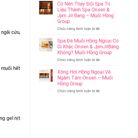
Riverside
Sức
Có Nên Thay Đổi Spa Trị
Onsen
Khỏe
Liệu Thành Spa Onsen &
&
–
Jjim Jil Bang – Muối Hồng
Jjim
Onsen
Group
Jil
&
Bang
Jjim
ở
Chức năng bình luận bị tắt
ngãi cứu,
Đà
Jil
Có
Nẵng
Bang
Nên
Spa Đá Muối Hồng Ngoại Có
Muối
–
Thay
Gì Khác Onsen & JjimJilBang
Hồng
Muối
Đổi
Không? Muối Hồng Group
Group
Hồng
Spa
ở
Chức năng bình luận bị tắt
Group
Trị
Spa
Liệu
i muối hết
Đá
Thành
Xông Hơi Hồng Ngoại Và
Muối
Spa
Ngâm Tắm Onsen – Muối
Hồng
Onsen
Hồng Group
Ngoại
&
ở
Chức năng bình luận bị tắt
Có
Jjim
Xông
Gì
Jil
Hơi
Khác
Bang
Hồng
Onsen
–
Ngoại
&
Muối
Và
ng gel nịt
JjimJilBang
Hồng
Ngâm
Không?
Group
Tắm
Muối
Onsen
Hồng
–