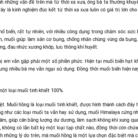
hính những vấn đề trên mà từ thời xa xưa, ông bà ta thường khu
y là kinh nghiệm đúc kết từ thời xa xưa luôn có giá trị lớn cho
hổ biến, rất tự nhiên, với nhiều công dụng trong chăm sóc sức
inh, muối giúp làm săn cơ bụng, chống nhăn chùng vùng da bụng
ng, đau nhức xương khớp, lưu thông khí huyết.
ị em vẫn gặp phải một số phiền phức. Hiện tại muối biển hạt k
hưng nhiều bà mẹ vẫn ngại sử dụng. Đồng thời muối biển hiện n
một loại muối tinh khiết 100%.
iệt. Muối hồng là loại muối tinh khiết, được hình thành cách đây
ng như các loại muối ta vẫn hay sử dụng, muối Himalaya cứng n
n âm, giúp cân bằng lượng dư dương, làm sạch không khí xung qu
%, không có lẫn bất kỳ một loại tạp chất nào, đồng thời còn chứ
nh những lý do trên, mà muối hồng là một lựa chọn đặc biệt mà 