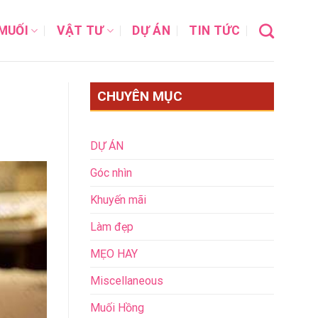
MUỐI
VẬT TƯ
DỰ ÁN
TIN TỨC
CHUYÊN MỤC
DỰ ÁN
Góc nhìn
Khuyến mãi
Làm đẹp
MẸO HAY
Miscellaneous
Muối Hồng