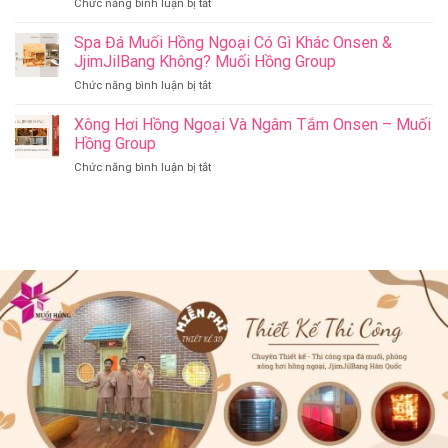
ở
Chức năng bình luận bị tắt
Jjim
–
Có
Jil
Onsen
Nên
Spa Đá Muối Hồng Ngoại Có Gì Khác Onsen &
Bang
&
Thay
Đà
JjimJilBang Không? Muối Hồng Group
Jjim
Đổi
Nẵng
Jil
ở
Chức năng bình luận bị tắt
Spa
Muối
Bang
Spa
Trị
Hồng
–
Đá
Xông Hơi Hồng Ngoại Và Ngâm Tắm Onsen – Muối
Liệu
Group
Muối
Muối
Thành
Hồng Group
Hồng
Hồng
Spa
Group
ở
Chức năng bình luận bị tắt
Ngoại
Onsen
Xông
Có
&
Hơi
Gì
Jjim
Hồng
Khác
Jil
Ngoại
Onsen
Bang
Và
&
–
Ngâm
JjimJilBang
Muối
Tắm
Không?
Hồng
Onsen
Muối
Group
–
Hồng
Muối
Group
Hồng
Group