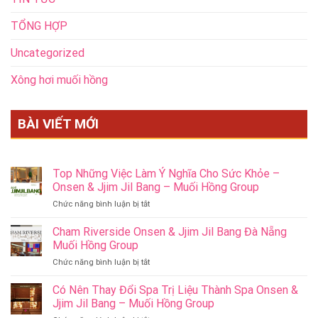
TỔNG HỢP
Uncategorized
Xông hơi muối hồng
BÀI VIẾT MỚI
Top Những Việc Làm Ý Nghĩa Cho Sức Khỏe –
Onsen & Jjim Jil Bang – Muối Hồng Group
ở
Chức năng bình luận bị tắt
Top
Những
Cham Riverside Onsen & Jjim Jil Bang Đà Nẵng
Việc
Muối Hồng Group
Làm
ở
Chức năng bình luận bị tắt
Ý
Cham
Nghĩa
Riverside
Có Nên Thay Đổi Spa Trị Liệu Thành Spa Onsen &
Cho
Onsen
Sức
Jjim Jil Bang – Muối Hồng Group
&
Khỏe