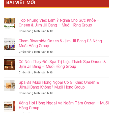
BÀI VIẾT MỚI
Top Những Việc Làm Ý Nghĩa Cho Sức Khỏe –
Onsen & Jjim Jil Bang – Muối Hồng Group
ở
Chức năng bình luận bị tắt
Top
Những
Cham Riverside Onsen & Jjim Jil Bang Đà Nẵng
Việc
Muối Hồng Group
Làm
ở
Chức năng bình luận bị tắt
Ý
Cham
Nghĩa
Riverside
Có Nên Thay Đổi Spa Trị Liệu Thành Spa Onsen &
Cho
Onsen
Sức
Jjim Jil Bang – Muối Hồng Group
&
Khỏe
ở
Chức năng bình luận bị tắt
Jjim
–
Có
Jil
Onsen
Nên
Spa Đá Muối Hồng Ngoại Có Gì Khác Onsen &
Bang
&
Thay
Đà
JjimJilBang Không? Muối Hồng Group
Jjim
Đổi
Nẵng
Jil
ở
Chức năng bình luận bị tắt
Spa
Muối
Bang
Spa
Trị
Hồng
–
Đá
Xông Hơi Hồng Ngoại Và Ngâm Tắm Onsen – Muối
Liệu
Group
Muối
Muối
Thành
Hồng Group
Hồng
Hồng
Spa
Group