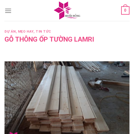
Skip
0
to
content
DỰ ÁN
,
MẸO HAY
,
TIN TỨC
GỖ THÔNG ỐP TƯỜNG LAMRI