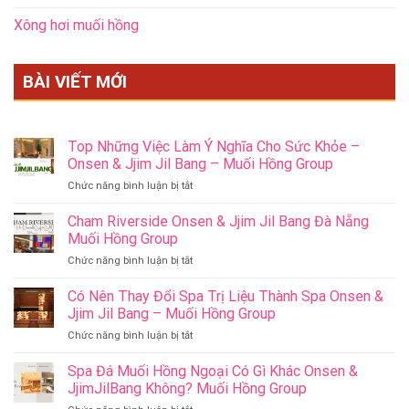
Xông hơi muối hồng
BÀI VIẾT MỚI
Top Những Việc Làm Ý Nghĩa Cho Sức Khỏe –
Onsen & Jjim Jil Bang – Muối Hồng Group
ở
Chức năng bình luận bị tắt
Top
Những
Cham Riverside Onsen & Jjim Jil Bang Đà Nẵng
Việc
Muối Hồng Group
Làm
ở
Chức năng bình luận bị tắt
Ý
Cham
Nghĩa
Riverside
Có Nên Thay Đổi Spa Trị Liệu Thành Spa Onsen &
Cho
Onsen
Sức
Jjim Jil Bang – Muối Hồng Group
&
Khỏe
ở
Chức năng bình luận bị tắt
Jjim
–
Có
Jil
Onsen
Nên
Spa Đá Muối Hồng Ngoại Có Gì Khác Onsen &
Bang
&
Thay
Đà
JjimJilBang Không? Muối Hồng Group
Jjim
Đổi
Nẵng
Jil