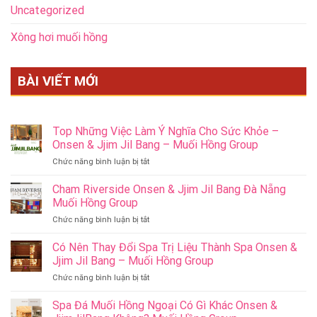
Uncategorized
Xông hơi muối hồng
BÀI VIẾT MỚI
Top Những Việc Làm Ý Nghĩa Cho Sức Khỏe –
Onsen & Jjim Jil Bang – Muối Hồng Group
ở
Chức năng bình luận bị tắt
Top
Những
Cham Riverside Onsen & Jjim Jil Bang Đà Nẵng
Việc
Muối Hồng Group
Làm
ở
Chức năng bình luận bị tắt
Ý
Cham
Nghĩa
Riverside
Có Nên Thay Đổi Spa Trị Liệu Thành Spa Onsen &
Cho
Onsen
Sức
Jjim Jil Bang – Muối Hồng Group
&
Khỏe
ở
Chức năng bình luận bị tắt
Jjim
–
Có
Jil
Onsen
Nên
Spa Đá Muối Hồng Ngoại Có Gì Khác Onsen &
Bang
&
Thay
Đà