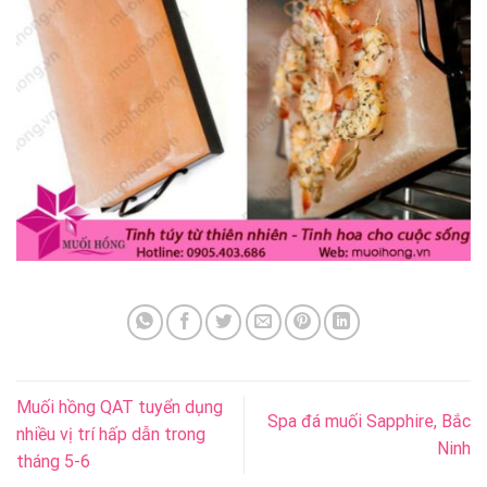
Muối hồng QAT tuyển dụng
Spa đá muối Sapphire, Bắc
nhiều vị trí hấp dẫn trong
Ninh
tháng 5-6