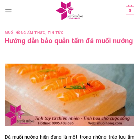
Skip
0
to
content
MUỐI HỒNG ẨM THỰC
,
TIN TỨC
Hướng dẫn bảo quản tấm đá muối nướng
Đá muối nướng hiện đang là một trong những trào lưu ẩm