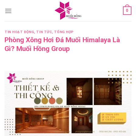
Skip
0
to
content
TIN HOẠT ĐỘNG
,
TIN TỨC
,
TỔNG HỢP
Phòng Xông Hơi Đá Muối Himalaya Là
Gì? Muối Hồng Group