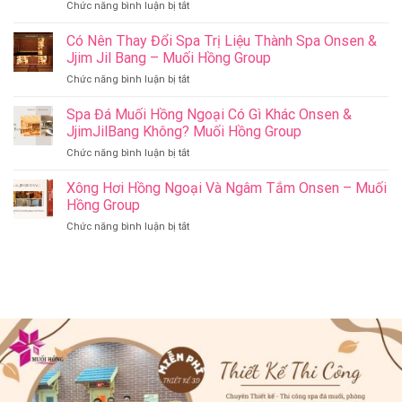
ở
Chức năng bình luận bị tắt
Ý
Cham
Nghĩa
Riverside
Có Nên Thay Đổi Spa Trị Liệu Thành Spa Onsen &
Cho
Onsen
Sức
Jjim Jil Bang – Muối Hồng Group
&
Khỏe
ở
Chức năng bình luận bị tắt
Jjim
–
Có
Jil
Onsen
Nên
Spa Đá Muối Hồng Ngoại Có Gì Khác Onsen &
Bang
&
Thay
Đà
JjimJilBang Không? Muối Hồng Group
Jjim
Đổi
Nẵng
Jil
ở
Chức năng bình luận bị tắt
Spa
Muối
Bang
Spa
Trị
Hồng
–
Đá
Xông Hơi Hồng Ngoại Và Ngâm Tắm Onsen – Muối
Liệu
Group
Muối
Muối
Thành
Hồng Group
Hồng
Hồng
Spa
Group
ở
Chức năng bình luận bị tắt
Ngoại
Onsen
Xông
Có
&
Hơi
Gì
Jjim
Hồng
Khác
Jil
Ngoại
Onsen
Bang
Và
&
–
Ngâm
JjimJilBang
Muối
Tắm
Không?
Hồng
Onsen
Muối
Group
–
Hồng
Muối
Group
Hồng