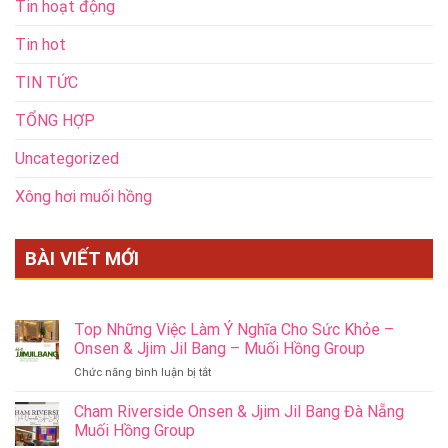
Tin hoạt động
Tin hot
TIN TỨC
TỔNG HỢP
Uncategorized
Xông hơi muối hồng
BÀI VIẾT MỚI
Top Những Việc Làm Ý Nghĩa Cho Sức Khỏe –
Onsen & Jjim Jil Bang – Muối Hồng Group
ở
Chức năng bình luận bị tắt
Top
Những
Cham Riverside Onsen & Jjim Jil Bang Đà Nẵng
Việc
Muối Hồng Group
Làm